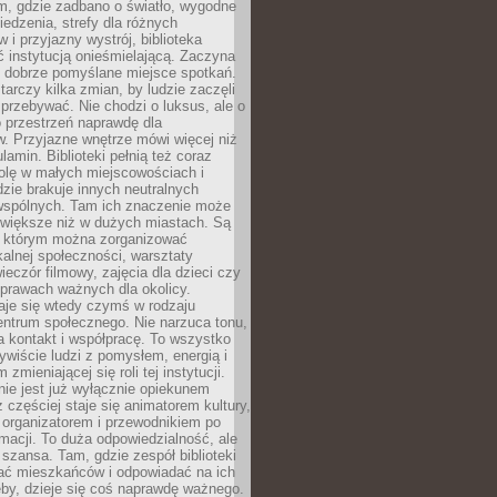
am, gdzie zadbano o światło, wygodne
iedzenia, strefy dla różnych
 i przyjazny wystrój, biblioteka
ć instytucją onieśmielającą. Zaczyna
 dobrze pomyślane miejsce spotkań.
rczy kilka zmian, by ludzie zaczęli
 przebywać. Nie chodzi o luksus, ale o
o przestrzeń naprawdę dla
. Przyjazne wnętrze mówi więcej niż
lamin. Biblioteki pełnią też coraz
olę w małych miejscowościach i
dzie brakuje innych neutralnych
 wspólnych. Tam ich znaczenie może
 większe niż w dużych miastach. Są
 którym można zorganizować
kalnej społeczności, warsztaty
wieczór filmowy, zajęcia dla dzieci czy
prawach ważnych dla okolicy.
taje się wtedy czymś w rodzaju
entrum społecznego. Nie narzuca tonu,
a kontakt i współpracę. To wszystko
wiście ludzi z pomysłem, energią i
zmieniającej się roli tej instytucji.
 nie jest już wyłącznie opiekunem
z częściej staje się animatorem kultury,
 organizatorem i przewodnikiem po
rmacji. To duża odpowiedzialność, ale
szansa. Tam, gdzie zespół biblioteki
hać mieszkańców i odpowiadać na ich
eby, dzieje się coś naprawdę ważnego.