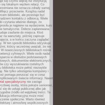
aje się czymś więcej niż instytucją
je się lokalnym węzłem relacji. Co
 przemiana nie oznacza zdrady samej
. Wręcz przeciwnie. Książka nadal
rcem biblioteki, ale przestaje być
zędziem kontaktu z odbiorcą. Wiele
o czytania właśnie dlatego, że
prosiła je najpierw na wydarzenie, kurs
nie tematyczne. Dobrze zaplanowana
duje zaufanie do miejsca. Ktoś
az na warsztaty, później zapisuje
zajęcia, a w końcu zaczyna zaglądać
y. W ten sposób biblioteka odzyskuje
dźmi, którzy wcześniej uważali, że nie
h. W nowoczesnych bibliotekach rośnie
petencji cyfrowych. Wiele osób nadal
wsparcia w obsłudze podstawowych
etowych, dokumentów elektronicznych,
ów czy wyszukiwania rzetelnych
Tu biblioteka może pełnić niezwykle
ę. Nie tylko udostępnia komputery i
e też pomaga poruszać się w coraz
mplikowanym świecie informacji. Nawet
rtal specjalistyczny
nie zastąpi
yczliwej osoby, która pokaże seniorowi,
ć się do usługi publicznej albo jak
rygodne źródło od wątpliwej treści. Ta
dukacja informacyjna może mieć
czenie społeczne. Warto również
itekturę i atmosferę współczesnych