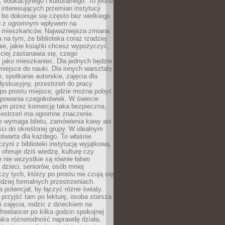
 edukacyjnego i kulturalnego. To jedna
j interesujących przemian instytucji
 bo dokonuje się często bez wielkiego
to z ogromnym wpływem na
 mieszkańców. Najważniejsza zmiana
 na tym, że biblioteka coraz rzadziej
ie, jakie książki chcesz wypożyczyć,
ciej zastanawia się, czego
 jako mieszkaniec. Dla jednych będzie
miejsce do nauki. Dla innych warsztaty
 spotkanie autorskie, zajęcia dla
 dyskusyjny, przestrzeń do pracy
 po prostu miejsce, gdzie można pobyć
upowania czegokolwiek. W świecie
m przez komercję taka bezpieczna,
zestrzeń ma ogromne znaczenie.
ie wymaga biletu, zamówienia kawy ani
ci do określonej grupy. W idealnym
otwarta dla każdego. To właśnie
zyni z biblioteki instytucję wyjątkową.
 oferuje dziś wiedzę, kulturę czy
e nie wszystkie są równie łatwo
 dzieci, seniorów, osób mniej
y tych, którzy po prostu nie czują się
dziej formalnych przestrzeniach.
a potencjał, by łączyć różne światy.
rzyjść tam po lekturę, osoba starsza
 zajęcia, rodzic z dzieckiem na
 freelancer po kilka godzin spokojnej
aka różnorodność naprawdę działa,