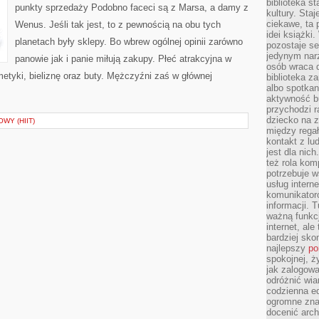
JEST
biblioteka st
punkty sprzedaży Podobno faceci są z Marsa, a damy z
DO
kultury. Sta
SPRZEDAŻY
ciekawe, ta
Wenus. Jeśli tak jest, to z pewnością na obu tych
W
PAŃSTWIE
idei książki
planetach były sklepy. Bo wbrew ogólnej opinii zarówno
pozostaje se
jedynym nar
panowie jak i panie miłują zakupy. Płeć atrakcyjna w
osób wraca d
tyki, bieliznę oraz buty. Mężczyźni zaś w głównej
biblioteka za
albo spotka
aktywność bu
przychodzi r
dziecko na 
WY (HIIT)
między regał
kontakt z lu
jest dla nic
też rola kom
potrzebuje 
usług intern
komunikator
informacji. 
ważną funkcj
internet, al
bardziej sko
najlepszy
po
spokojnej, ż
jak zalogowa
odróżnić wia
codzienna e
ogromne zna
docenić arch