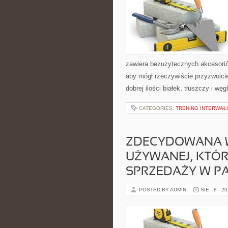
zawiera bezużytecznych akcesorió
aby mógł rzeczywiście przyzwoic
dobrej ilości białek, tłuszczy i wę
CATEGORIES:
TRENING INTERWAŁO
ZDECYDOWANA W
UŻYWANEJ, KTÓ
SPRZEDAŻY W P
POSTED BY ADMIN
SIE - 8 - 2