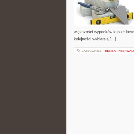
większości wypadków kupuje kosme
kolejności wybierają […]
CATEGORIES:
TRENING INTERWAŁO