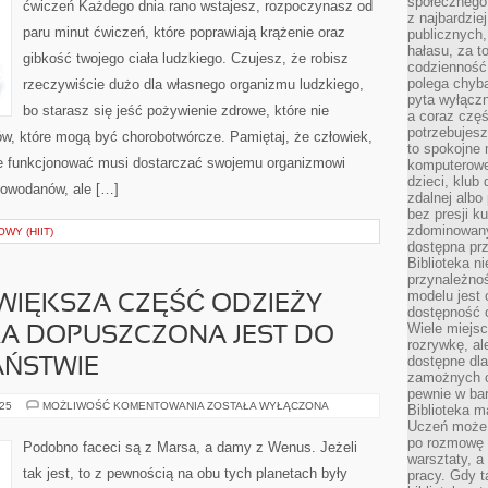
społecznego,
ćwiczeń Każdego dnia rano wstajesz, rozpoczynasz od
NIE
z najbardzie
JEDYNIE
paru minut ćwiczeń, które poprawiają krążenie oraz
publicznych,
AKTYWNOŚCI
FIZYCZNEJ
hałasu, za 
gibkość twojego ciała ludzkiego. Czujesz, że robisz
ORAZ
codzienność
OGRANICZENIA
TUCZĄCYCH
polega chyba
rzeczywiście dużo dla własnego organizmu ludzkiego,
POŻYWIEŃ
pyta wyłączn
bo starasz się jeść pożywienie zdrowe, które nie
a coraz częś
potrzebujesz
w, które mogą być chorobotwórcze. Pamiętaj, że człowiek,
to spokojne 
ie funkcjonować musi dostarczać swojemu organizmowi
komputerowe,
dzieci, klub
glowodanów, ale […]
zdalnej albo
bez presji k
zdominowany
WY (HIIT)
dostępna pr
Biblioteka n
przynależnoś
modelu jest 
IĘKSZA CZĘŚĆ ODZIEŻY
dostępność c
Wiele miejsc
RA DOPUSZCZONA JEST DO
rozrywkę, al
dostępne dla
AŃSTWIE
zamożnych cz
pewnie w bar
ZDECYDOWANA
025
MOŻLIWOŚĆ KOMENTOWANIA
ZOSTAŁA WYŁĄCZONA
Biblioteka m
WIĘKSZA
Uczeń może p
CZĘŚĆ
ODZIEŻY
po rozmowę i
Podobno faceci są z Marsa, a damy z Wenus. Jeżeli
UŻYWANEJ,
warsztaty, a
KTÓRA
tak jest, to z pewnością na obu tych planetach były
pracy. Gdy t
DOPUSZCZONA