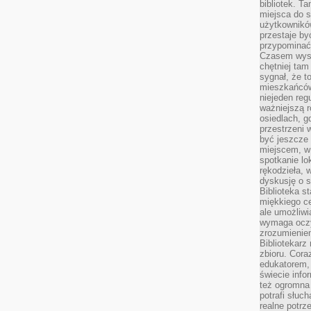
bibliotek. T
miejsca do s
użytkowników
przestaje by
przypominać
Czasem wysta
chętniej tam
sygnał, że t
mieszkańców
niejeden regu
ważniejszą r
osiedlach, g
przestrzeni
być jeszcze
miejscem, w
spotkanie lo
rękodzieła, 
dyskusję o s
Biblioteka s
miękkiego c
ale umożliwi
wymaga oczy
zrozumieniem 
Bibliotekarz
zbioru. Cora
edukatorem,
świecie info
też ogromna 
potrafi słuc
realne potrz