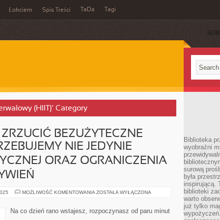
TaDa
Tagi
Łokciem
Spis Treści
SUB
terwałowy (HIIT)’ Category
 ZRZUCIĆ BEZUŻYTECZNE
Biblioteka p
ZEBUJEMY NIE JEDYNIE
wyobraźni m
przewidywaln
YCZNEJ ORAZ OGRANICZENIA
biblioteczny
surową prośb
YWIEŃ
była przestr
inspirującą.
biblioteki z
ABY
2025
MOŻLIWOŚĆ KOMENTOWANIA
ZOSTAŁA WYŁĄCZONA
SKUTECZNIE
warto obserw
ZRZUCIĆ
już tylko m
BEZUŻYTECZNE
Na co dzień rano wstajesz, rozpoczynasz od paru minut
wypożyczeń. 
KILOGRAMY
POTRZEBUJEMY