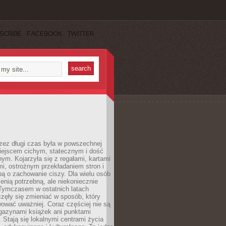
SCRIBE
FACEBOOK
TWITTER
rzez długi czas była w powszechnej
iejscem cichym, statecznym i dość
ym. Kojarzyła się z regałami, kartami
mi, ostrożnym przekładaniem stron i
ą o zachowanie ciszy. Dla wielu osób
zenią potrzebną, ale niekoniecznie
 Tymczasem w ostatnich latach
aczęły się zmieniać w sposób, który
ować uważniej. Coraz częściej nie są
agazynami książek ani punktami
Stają się lokalnymi centrami życia