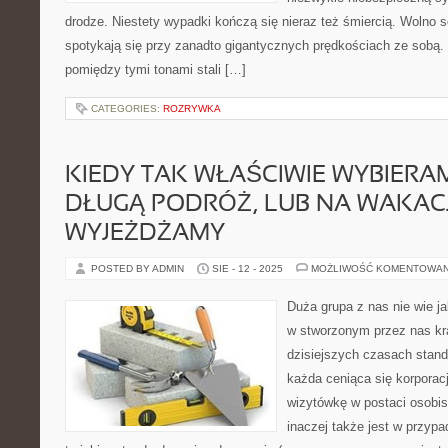
drodze. Niestety wypadki kończą się nieraz też śmiercią. Wolno so
spotykają się przy zanadto gigantycznych prędkościach ze sobą. 
pomiędzy tymi tonami stali […]
CATEGORIES:
ROZRYWKA
KIEDY TAK WŁAŚCIWIE WYBIERAM
DŁUGĄ PODRÓŻ, LUB NA WAKAC
WYJEŻDŻAMY
POSTED BY ADMIN
SIE - 12 - 2025
MOŻLIWOŚĆ KOMENTOWA
Duża grupa z nas nie wie j
w stworzonym przez nas kra
dzisiejszych czasach standa
każda ceniąca się korpora
wizytówkę w postaci osobist
inaczej także jest w przypa