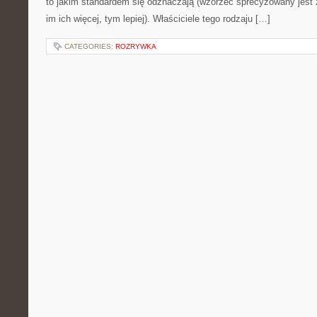
to jakim standardem się odznaczają (wzorzec sprecyzowany jest 
im ich więcej, tym lepiej). Właściciele tego rodzaju […]
CATEGORIES:
ROZRYWKA