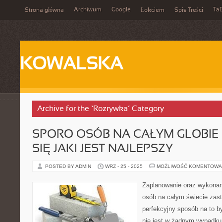
Archiwum
Google
Ta
Strona główna
Łokciem
Spis Treści
KOWALSKA
Archive for the ‘Rozrywka’ Category
SPORO OSÓB NA CAŁYM GLOBIE
SIĘ JAKI JEST NAJLEPSZY
POSTED BY ADMIN
WRZ - 25 - 2025
MOŻLIWOŚĆ KOMENTOWA
Zaplanowanie oraz wykonan
osób na całym świecie zasta
perfekcyjny sposób na to b
nie jest w żadnym wypadku