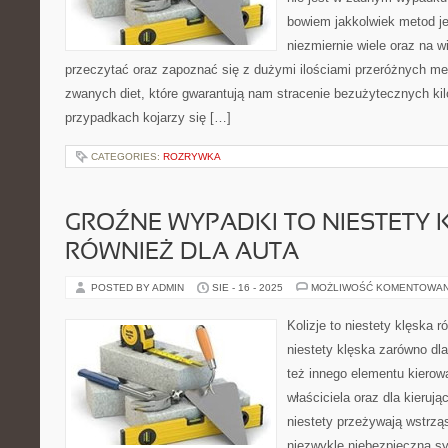
bowiem jakkolwiek metod je
niezmiernie wiele oraz na 
przeczytać oraz zapoznać się z dużymi ilościami przeróżnych me
zwanych diet, które gwarantują nam stracenie bezużytecznych ki
przypadkach kojarzy się […]
CATEGORIES:
ROZRYWKA
GROŹNE WYPADKI TO NIESTETY
RÓWNIEŻ DLA AUTA
POSTED BY ADMIN
SIE - 16 - 2025
MOŻLIWOŚĆ KOMENTOWA
Kolizje to niestety klęska 
niestety klęska zarówno d
też innego elementu kiero
właściciela oraz dla kieru
niestety przeżywają wstrzą
niezwykle niebezpieczną s