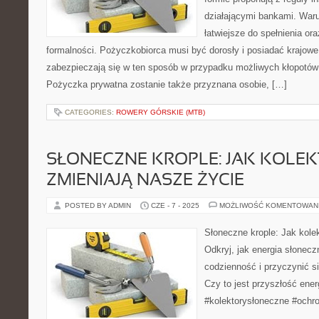
działającymi bankami. War
łatwiejsze do spełnienia 
formalności. Pożyczkobiorca musi być dorosły i posiadać krajowe
zabezpieczają się w ten sposób w przypadku możliwych kłopotów
Pożyczka prywatna zostanie także przyznana osobie, […]
CATEGORIES:
ROWERY GÓRSKIE (MTB)
SŁONECZNE KROPLE: JAK KOLE
ZMIENIAJĄ NASZE ŻYCIE
POSTED BY ADMIN
CZE - 7 - 2025
MOŻLIWOŚĆ KOMENTOWAN
Słoneczne krople: Jak kole
Odkryj, jak energia słonec
codzienność i przyczynić s
Czy to jest przyszłość ene
#kolektorysłoneczne #ochr