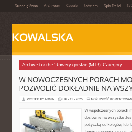
Archiwum
Google
Ta
Strona główna
Łokciem
Spis Treści
KOWALSKA
Archive for the ‘Rowery górskie (MTB)’ Category
W NOWOCZESNYCH PORACH MO
POZWOLIĆ DOKŁADNIE NA WSZ
POSTED BY ADMIN
LIP - 11 - 2025
MOŻLIWOŚĆ KOMENTOWAN
W współczesnych porach m
dosłownie na wszystko Jest
pożyczką od kolegów, lub fa
formie proponują z reguły in