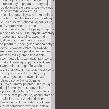
 edukacyjnego i kulturalnego. To jedna
j interesujących przemian instytucji
 bo dokonuje się często bez wielkiego
to z ogromnym wpływem na
 mieszkańców. Najważniejsza zmiana
 na tym, że biblioteka coraz rzadziej
ie, jakie książki chcesz wypożyczyć,
ciej zastanawia się, czego
 jako mieszkaniec. Dla jednych będzie
miejsce do nauki. Dla innych warsztaty
 spotkanie autorskie, zajęcia dla
 dyskusyjny, przestrzeń do pracy
 po prostu miejsce, gdzie można pobyć
upowania czegokolwiek. W świecie
m przez komercję taka bezpieczna,
zestrzeń ma ogromne znaczenie.
ie wymaga biletu, zamówienia kawy ani
ci do określonej grupy. W idealnym
otwarta dla każdego. To właśnie
zyni z biblioteki instytucję wyjątkową.
 oferuje dziś wiedzę, kulturę czy
e nie wszystkie są równie łatwo
 dzieci, seniorów, osób mniej
y tych, którzy po prostu nie czują się
dziej formalnych przestrzeniach.
a potencjał, by łączyć różne światy.
rzyjść tam po lekturę, osoba starsza
 zajęcia, rodzic z dzieckiem na
 freelancer po kilka godzin spokojnej
aka różnorodność naprawdę działa,