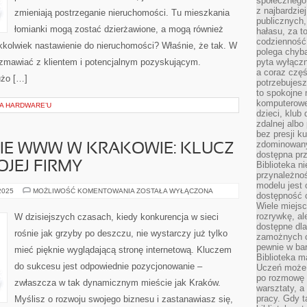
społecznego,
z najbardzie
zmieniają postrzeganie nieruchomości. Tu mieszkania
publicznych,
łomianki mogą zostać dzierżawione, a mogą również
hałasu, za 
codzienność
kkolwiek nastawienie do nieruchomości? Właśnie, że tak. W
polega chyba
rozmawiać z klientem i potencjalnym pozyskującym.
pyta wyłączn
a coraz częś
użo […]
potrzebujesz
to spokojne 
komputerowe,
IA HARDWARE’U
dzieci, klub
zdalnej albo
bez presji k
zdominowany
E WWW W KRAKOWIE: KLUCZ
dostępna pr
JEJ FIRMY
Biblioteka n
przynależnoś
modelu jest 
POZYCJONOWANIE
 2025
MOŻLIWOŚĆ KOMENTOWANIA
ZOSTAŁA WYŁĄCZONA
dostępność c
WWW
Wiele miejsc
W
KRAKOWIE:
rozrywkę, al
W dzisiejszych czasach, kiedy konkurencja w sieci
KLUCZ
dostępne dla
DO
rośnie jak grzyby po deszczu, nie wystarczy już tylko
SUKCESU
zamożnych cz
TWOJEJ
pewnie w bar
mieć pięknie wyglądającą stronę internetową. Kluczem
FIRMY
Biblioteka m
do sukcesu jest odpowiednie pozycjonowanie –
Uczeń może p
po rozmowę i
zwłaszcza w tak dynamicznym mieście jak Kraków.
warsztaty, a
pracy. Gdy t
Myślisz o rozwoju swojego biznesu i zastanawiasz się,