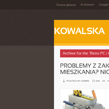
Archiwum
Google
Strona główna
KOWALSKA
Archive for the ‘Retro PC i
PROBLEMY Z ZA
MIESZKANIA? NI
POSTED BY ADMIN
SIE - 20 - 