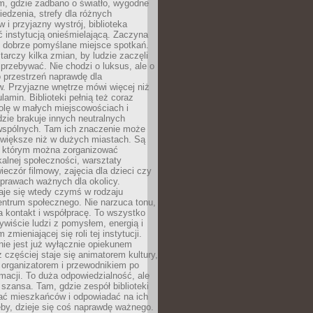
am, gdzie zadbano o światło, wygodne
iedzenia, strefy dla różnych
 i przyjazny wystrój, biblioteka
ć instytucją onieśmielającą. Zaczyna
 dobrze pomyślane miejsce spotkań.
rczy kilka zmian, by ludzie zaczęli
 przebywać. Nie chodzi o luksus, ale o
o przestrzeń naprawdę dla
. Przyjazne wnętrze mówi więcej niż
lamin. Biblioteki pełnią też coraz
olę w małych miejscowościach i
dzie brakuje innych neutralnych
 wspólnych. Tam ich znaczenie może
 większe niż w dużych miastach. Są
 którym można zorganizować
kalnej społeczności, warsztaty
wieczór filmowy, zajęcia dla dzieci czy
prawach ważnych dla okolicy.
taje się wtedy czymś w rodzaju
entrum społecznego. Nie narzuca tonu,
a kontakt i współpracę. To wszystko
wiście ludzi z pomysłem, energią i
zmieniającej się roli tej instytucji.
 nie jest już wyłącznie opiekunem
z częściej staje się animatorem kultury,
 organizatorem i przewodnikiem po
rmacji. To duża odpowiedzialność, ale
szansa. Tam, gdzie zespół biblioteki
hać mieszkańców i odpowiadać na ich
eby, dzieje się coś naprawdę ważnego.