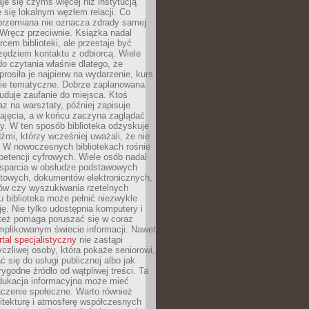
aje się czymś więcej niż instytucją
je się lokalnym węzłem relacji. Co
 przemiana nie oznacza zdrady samej
. Wręcz przeciwnie. Książka nadal
rcem biblioteki, ale przestaje być
zędziem kontaktu z odbiorcą. Wiele
o czytania właśnie dlatego, że
prosiła je najpierw na wydarzenie, kurs
nie tematyczne. Dobrze zaplanowana
duje zaufanie do miejsca. Ktoś
az na warsztaty, później zapisuje
zajęcia, a w końcu zaczyna zaglądać
y. W ten sposób biblioteka odzyskuje
dźmi, którzy wcześniej uważali, że nie
h. W nowoczesnych bibliotekach rośnie
petencji cyfrowych. Wiele osób nadal
wsparcia w obsłudze podstawowych
etowych, dokumentów elektronicznych,
ów czy wyszukiwania rzetelnych
Tu biblioteka może pełnić niezwykle
ę. Nie tylko udostępnia komputery i
e też pomaga poruszać się w coraz
mplikowanym świecie informacji. Nawet
rtal specjalistyczny
nie zastąpi
yczliwej osoby, która pokaże seniorowi,
ć się do usługi publicznej albo jak
rygodne źródło od wątpliwej treści. Ta
dukacja informacyjna może mieć
czenie społeczne. Warto również
itekturę i atmosferę współczesnych