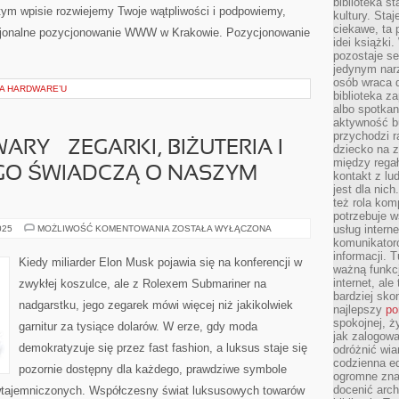
biblioteka st
 tym wpisie rozwiejemy Twoje wątpliwości i podpowiemy,
kultury. Sta
ciekawe, ta
esjonalne pozycjonowanie WWW w Krakowie. Pozycjonowanie
idei książki
pozostaje se
jedynym nar
osób wraca d
IA HARDWARE’U
biblioteka za
albo spotka
aktywność bu
przychodzi r
Y – ZEGARKI, BIŻUTERIA I
dziecko na 
między regał
EGO ŚWIADCZĄ O NASZYM
kontakt z lu
jest dla nic
też rola kom
potrzebuje 
LUKSUSOWE
usług intern
025
MOŻLIWOŚĆ KOMENTOWANIA
ZOSTAŁA WYŁĄCZONA
TOWARY
komunikator
–
informacji. 
ZEGARKI,
Kiedy miliarder Elon Musk pojawia się na konferencji w
BIŻUTERIA
ważną funkcj
I
internet, al
zwykłej koszulce, ale z Rolexem Submariner na
TORBY
bardziej sko
–
nadgarstku, jego zegarek mówi więcej niż jakikolwiek
DLACZEGO
najlepszy
po
ŚWIADCZĄ
spokojnej, ż
garnitur za tysiące dolarów. W erze, gdy moda
O
jak zalogowa
NASZYM
STATUSIE
demokratyzuje się przez fast fashion, a luksus staje się
odróżnić wia
codzienna e
pozornie dostępny dla każdego, prawdziwe symbole
ogromne zna
docenić arch
 wtajemniczonych. Współczesny świat luksusowych towarów