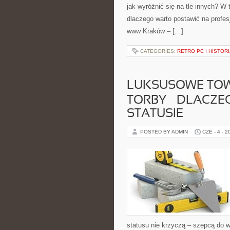
jak wyróżnić się na tle innych? W
dlaczego warto postawić na prof
www Kraków – […]
CATEGORIES:
RETRO PC I HISTOR
LUKSUSOWE TOWAR
TORBY – DLACZ
STATUSIE
POSTED BY ADMIN
CZE - 4 - 2
statusu nie krzyczą – szepcą do