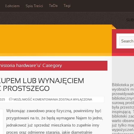
TaDa
Tagi
Łokciem
Spis Treści
SUB
 historia hardware’u’ Category
KUPEM LUB WYNAJĘCIEM
Biblioteka p
C PROSTSZEGO
wyobraźni m
przewidywaln
biblioteczny
PROBLEMY
2025
MOŻLIWOŚĆ KOMENTOWANIA
ZOSTAŁA WYŁĄCZONA
surową prośb
Z
ZAKUPEM
była przestr
LUB
Wykonując zawodowo pracę fizyczną, powinniśmy być
inspirującą.
WYNAJĘCIEM
MIESZKANIA?
biblioteki z
przygotowani na to, że będą wymagane Najem to jedno,
NIC
warto obserw
PROSTSZEGO
jednakowoż już sprzedaż mieszkania to zupełnie inny
już tylko m
wypożyczeń. 
proces oraz odmienne starania, jakie diametralnie