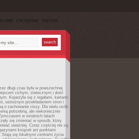
SCRIBE
FACEBOOK
TWITTER
rzez długi czas była w powszechnej
iejscem cichym, statecznym i dość
ym. Kojarzyła się z regałami, kartami
mi, ostrożnym przekładaniem stron i
ą o zachowanie ciszy. Dla wielu osób
zenią potrzebną, ale niekoniecznie
 Tymczasem w ostatnich latach
aczęły się zmieniać w sposób, który
ować uważniej. Coraz częściej nie są
agazynami książek ani punktami
Stają się lokalnymi centrami życia