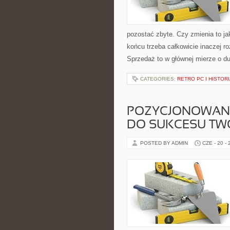
pozostać zbyte. Czy zmienia to ja
końcu trzeba całkowicie inaczej 
Sprzedaż to w głównej mierze o d
CATEGORIES:
RETRO PC I HISTOR
POZYCJONOWANI
DO SUKCESU TWO
POSTED BY ADMIN
CZE - 20 -