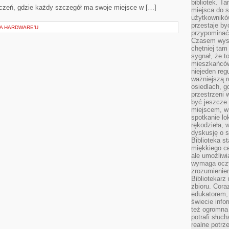
bibliotek. T
czeń, gdzie każdy szczegół ma swoje miejsce w […]
miejsca do s
użytkowników
przestaje by
IA HARDWARE’U
przypominać
Czasem wysta
chętniej tam
sygnał, że t
mieszkańców
niejeden regu
ważniejszą r
osiedlach, g
przestrzeni
być jeszcze
miejscem, w
spotkanie lo
rękodzieła, 
dyskusję o s
Biblioteka s
miękkiego c
ale umożliwi
wymaga oczy
zrozumieniem 
Bibliotekarz
zbioru. Cora
edukatorem,
świecie info
też ogromna 
potrafi słuc
realne potrz