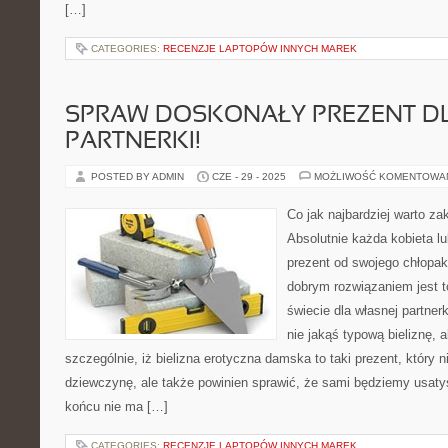
[…]
CATEGORIES:
RECENZJE LAPTOPÓW INNYCH MAREK
SPRAW DOSKONAŁY PREZENT D
PARTNERKI!
POSTED BY ADMIN
CZE - 29 - 2025
MOŻLIWOŚĆ KOMENTOWA
Co jak najbardziej warto za
Absolutnie każda kobieta lu
prezent od swojego chłopa
dobrym rozwiązaniem jest t
świecie dla własnej partner
nie jakąś typową bieliznę, a
szczególnie, iż bielizna erotyczna damska to taki prezent, który n
dziewczynę, ale także powinien sprawić, że sami będziemy usat
końcu nie ma […]
CATEGORIES:
RECENZJE LAPTOPÓW INNYCH MAREK