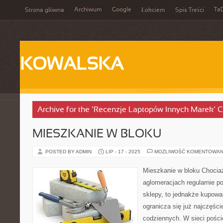
Archiwum
Google
Ta
Strona główna
Łokciem
Spis Treści
KOWALSKA
Archive for the ‘Recenzje Laptopów Innych Marek’ 
MIESZKANIE W BLOKU
POSTED BY ADMIN
LIP - 17 - 2025
MOŻLIWOŚĆ KOMENTOWAN
Mieszkanie w bloku Chocia
aglomeracjach regularnie po
sklepy, to jednakże kupow
ogranicza się już najczęści
codziennych. W sieci poście