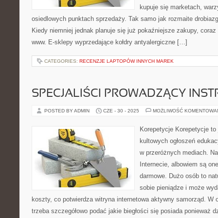
kupuje się marketach, war
osiedlowych punktach sprzedaży. Tak samo jak rozmaite drobiazgi
Kiedy niemniej jednak planuje się już pokaźniejsze zakupy, coraz 
www. E-sklepy wyprzedające kołdry antyalergiczne […]
CATEGORIES:
RECENZJE LAPTOPÓW INNYCH MAREK
SPECJALIŚCI PROWADZĄCY INS
POSTED BY ADMIN
CZE - 30 - 2025
MOŻLIWOŚĆ KOMENTOWA
Korepetycje Korepetycje to 
kultowych ogłoszeń edukac
w przeróżnych mediach. Naj
Internecie, albowiem są o
darmowe. Dużo osób to natu
sobie pieniądze i może wyd
koszty, co potwierdza witryna internetowa aktywny samorząd. W o
trzeba szczegółowo podać jakie biegłości się posiada ponieważ dz