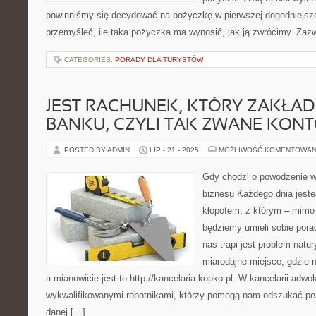
powinniśmy się decydować na pożyczkę w pierwszej dogodniejszej 
przemyśleć, ile taka pożyczka ma wynosić, jak ją zwrócimy. Zazw
CATEGORIES:
PORADY DLA TURYSTÓW
JEST RACHUNEK, KTÓRY ZAKŁA
BANKU, CZYLI TAK ZWANE KONT
POSTED BY ADMIN
LIP - 21 - 2025
MOŻLIWOŚĆ KOMENTOWAN
Gdy chodzi o powodzenie w
biznesu Każdego dnia jeste
kłopotem, z którym – mimo t
będziemy umieli sobie porad
nas trapi jest problem natur
miarodajne miejsce, gdzie
a mianowicie jest to http://kancelaria-kopko.pl. W kancelarii adw
wykwalifikowanymi robotnikami, którzy pomogą nam odszukać per
danej […]