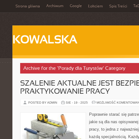
Archiwum
Google
Ta
Strona główna
Łokciem
Spis Treści
KOWALSKA
Archive for the ‘Porady dla Turystów’ Category
SZALENIE AKTUALNE JEST BEZPI
PRAKTYKOWANIE PRACY
POSTED BY ADMIN
SIE - 19 - 2025
MOŻLIWOŚĆ KOMENTOWA
Poprawnie starać się patrz
jakie są dla nas opisywane
pracy, to jedna z najważni
każdą specjalnością. Każ