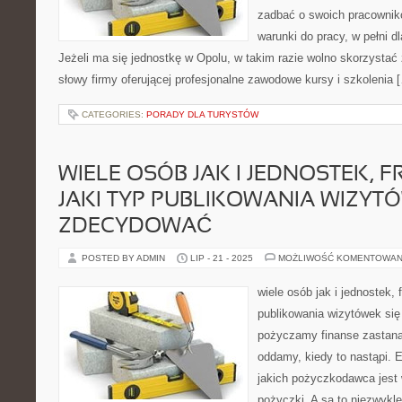
zadbać o swoich pracownik
warunki do pracy, w pełni 
Jeżeli ma się jednostkę w Opolu, w takim razie wolno skorzystać
słowy firmy oferującej profesjonalne zawodowe kursy i szkolenia 
CATEGORIES:
PORADY DLA TURYSTÓW
WIELE OSÓB JAK I JEDNOSTEK, F
JAKI TYP PUBLIKOWANIA WIZYTÓ
ZDECYDOWAĆ
POSTED BY ADMIN
LIP - 21 - 2025
MOŻLIWOŚĆ KOMENTOWAN
wiele osób jak i jednostek, f
publikowania wizytówek się
pożyczamy finanse zastanaw
oddamy, kiedy to nastąpi.
jakich pożyczkodawca jest
pożyczki. A są to niezwykle