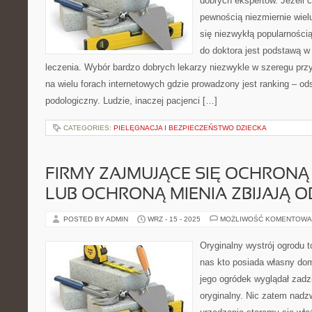
dobrych ekspertów. Jeżeli c
pewnością niezmiernie wielu
się niezwykłą popularności
do doktora jest podstawą w
leczenia. Wybór bardzo dobrych lekarzy niezwykle w szeregu prz
na wielu forach internetowych gdzie prowadzony jest ranking – o
podologiczny. Ludzie, inaczej pacjenci […]
CATEGORIES:
PIELĘGNACJA I BEZPIECZEŃSTWO DZIECKA
FIRMY ZAJMUJĄCE SIĘ OCHRONĄ
LUB OCHRONĄ MIENIA ZBIJAJĄ O
POSTED BY ADMIN
WRZ - 15 - 2025
MOŻLIWOŚĆ KOMENTOWA
Oryginalny wystrój ogrodu 
nas kto posiada własny dom
jego ogródek wyglądał zadzi
oryginalny. Nic zatem nad