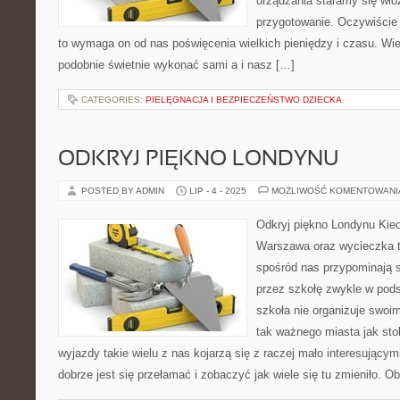
urządzania staramy się wło
przygotowanie. Oczywiście 
to wymaga on od nas poświęcenia wielkich pieniędzy i czasu. Wie
podobnie świetnie wykonać sami a i nasz […]
CATEGORIES:
PIELĘGNACJA I BEZPIECZEŃSTWO DZIECKA
ODKRYJ PIĘKNO LONDYNU
POSTED BY ADMIN
LIP - 4 - 2025
MOŻLIWOŚĆ KOMENTOWAN
Odkryj piękno Londynu Kie
Warszawa oraz wycieczka 
spośród nas przypominają 
przez szkołę zwykle w pods
szkoła nie organizuje swo
tak ważnego miasta jak sto
wyjazdy takie wielu z nas kojarzą się z raczej mało interesując
dobrze jest się przełamać i zobaczyć jak wiele się tu zmieniło. 