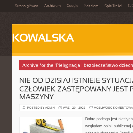
Archiwum
Google
Ta
Strona główna
Łokciem
Spis Treści
KOWALSKA
Archive for the ‘Pielęgnacja i bezpieczeństwo dziec
NIE OD DZISIAJ ISTNIEJE SYTUAC
CZŁOWIEK ZASTĘPOWANY JEST 
MASZYNY
POSTED BY ADMIN
WRZ - 20 - 2025
MOŻLIWOŚĆ KOMENTOWA
Dobra podłoga jest niesły
względem opinii publicznej