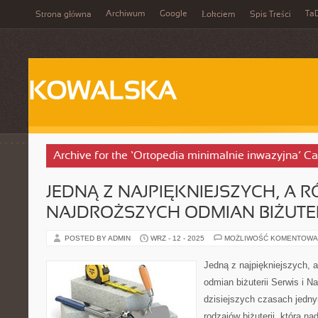
Archiwum
Google
Ta
Strona główna
Łokciem
Spis Treści
KOWALSKA
Archive for the ‘Ortopedia minimalnie inwazyjna’ C
JEDNĄ Z NAJPIĘKNIEJSZYCH, A
NAJDROŻSZYCH ODMIAN BIŻUTER
POSTED BY ADMIN
WRZ - 12 - 2025
MOŻLIWOŚĆ KOMENTOWA
Jedną z najpiękniejszych, 
odmian biżuterii Serwis i 
dzisiejszych czasach jedny
rodzajów biżuterii, która n