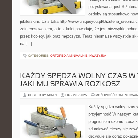
pozyskiwana, jest Biżuteri
ozdoby są stosunkowo now
jubilerskim. Dziś taka http://www.uniqueyou.pl/Bizuteria_srebrna
zainteresowaniem, a to z kolei powoduje, że jest niezwykle och
przez kobiety, jak oraz mężczyzn. Teraz nieomalże wszystkie sklep
na […]
CATEGORIES:
ORTOPEDIA MINIMALNIE INWAZYJNA
KAŻDY SPĘDZA WOLNY CZAS W 
JAKI MU SPRAWIA ROZKOSZ
POSTED BY ADMIN
LIP - 29 - 2025
MOŻLIWOŚĆ KOMENTOWAN
Każdy spędza wolny czas w 
przyjemność W naszym kra
pragnieniem czemu rzecz k
zdumiewać cieszy się zawód
decyduje się coraz pokaźnie