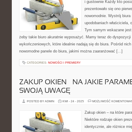
i gustownie Każdy kto posi
prezentowało się ono pierws
nowomodnie. Wystrój biura
upodobaniach właściciela, o
Tym samym wskazane jest 
żeby takie biuro akuratnie wyposażyć. Mamy teraz do dyspozycj
wykończeniowych, które idealnie nadają się do biura. Pośród nic
nowomodne panele do biura, jakimi można zaaranżować […]
CATEGORIES:
NOWOŚCI I PREMIERY
ZAKUP OKIEN – NA JAKIE PARA
SWOJĄ UWAGĘ
POSTED BY ADMIN
KWI - 24 - 2025
MOŻLIWOŚĆ KOMENTOWA
Zakup okien – na które par
Niektóre rodzaje okien prez
identycznie, ale różnice mi