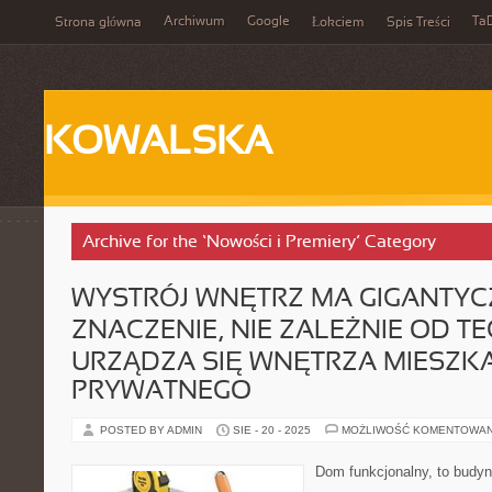
Archiwum
Google
Ta
Strona główna
Łokciem
Spis Treści
KOWALSKA
Archive for the ‘Nowości i Premiery’ Category
WYSTRÓJ WNĘTRZ MA GIGANTYC
ZNACZENIE, NIE ZALEŻNIE OD TE
URZĄDZA SIĘ WNĘTRZA MIESZK
PRYWATNEGO
POSTED BY ADMIN
SIE - 20 - 2025
MOŻLIWOŚĆ KOMENTOWA
Dom funkcjonalny, to budyn