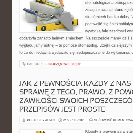
stomatologiczna oferują sz
zdiagnozowania stanu zębó
się uśmiech bardzo dobry.
pochwalić się śnieżnobiały
wywołują falę zazdrości wśr
obdarzyła zanadto ładnym śmiechem. Na szczęście mamy dziś sz
wyglądu jamy ustnej – tu pomoże stomatolog. Dzięki dzisiejszy
to co do niedawna wydawało się niedopuszczalne do wykonania, d
CATEGORIES:
NAJCZĘSTSZE BŁĘDY
JAK Z PEWNOŚCIĄ KAŻDY Z NAS 
SPRAWĘ Z TEGO, PRAWO, Z PO
ZAWIŁOŚCI SWOICH POSZCZEG
PRZEPISÓW JEST PROSTE
POSTED BY ADMIN
WRZ - 18 - 2025
MOŻLIWOŚĆ KOMENTOWA
Kłopoty z prawem są w sta