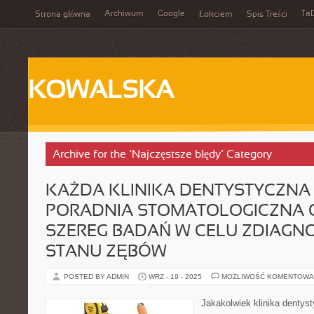
Archiwum
Google
Ta
Strona główna
Łokciem
Spis Treści
KOWALSKA
Archive for the ‘Najczęstsze błędy’ Category
KAŻDA KLINIKA DENTYSTYCZNA
PORADNIA STOMATOLOGICZNA 
SZEREG BADAŃ W CELU ZDIAG
STANU ZĘBÓW
POSTED BY ADMIN
WRZ - 19 - 2025
MOŻLIWOŚĆ KOMENTOWA
Jakakolwiek klinika dentys