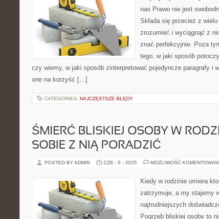
nas Prawo nie jest swobodn
Składa się przecież z wielu 
zrozumieć i wyciągnąć z ni
znać perfekcyjnie. Poza ty
tego, w jaki sposób potoczy
czy wiemy, w jaki sposób zinterpretować pojedyncze paragrafy i 
one na korzyść […]
CATEGORIES:
NAJCZĘSTSZE BŁĘDY
ŚMIERĆ BLISKIEJ OSOBY W RODZI
SOBIE Z NIĄ PORADZIĆ
POSTED BY ADMIN
CZE - 5 - 2025
MOŻLIWOŚĆ KOMENTOWAN
Kiedy w rodzinie umiera ktoś
zatrzymuje, a my stajemy 
najtrudniejszych doświadcz
Pogrzeb bliskiej osoby to n