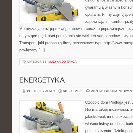
usługi w różnych specjalnoś
gwarantują własnym konsu
opłatami. Firmy zajmujące 
zapewniają im komfort jazdy
Motoryzacja oraz jej rozwój, zapewnia coraz to poprawniejsze roz
dotyczące prędkości poruszania się wielkich samochodów, i wygod
Transport, jaki proponują firmy przewozowe typu http://www.transp
powiązany […]
CATEGORIES:
MUZYKA DO TAŃCA
ENERGETYKA
POSTED BY ADMIN
SIE - 1 - 2025
MOŻLIWOŚĆ KOMENTOWAN
Ozdobić dom Podłoga jest
Nie ma takiej możliwości, ż
jakiekolwiek inne ulokowani
właśnie listwy do deski bar
pomieszczenia. Dzięki podł