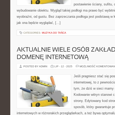
postawienie ściany, sufitu,
wybudowanie obiektu. Wygląd takiej podłogi ma prawo być wybitni
wyobraźni, od gustu. Bez zaprzeczania podłoga jest podstawą w
jak ona będzie wyglądać, […]
CATEGORIES:
MUZYKA DO TAŃCA
AKTUALNIE WIELE OSÓB ZAKŁA
DOMENĘ INTERNETOWĄ
POSTED BY ADMIN
LIP - 12 - 2025
MOŻLIWOŚĆ KOMENTOWAN
Jeśli pragniesz stać się p
internetowej, to z pewnośc
tym, że dziś w sieci mamy 
Kodowanie witryn stanowi 
strony. Edytowany kod stro
sposób, który gwarantuje pr
internetowych w różnorakich przeglądarkach, a też bywa optymal