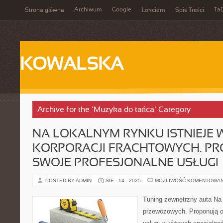
Archiwum
Google
Ta
Strona główna
Łokciem
Spis Treści
KOWALSKA
Archive for the ‘Muzyka do tańca’ Category
NA LOKALNYM RYNKU ISTNIEJE 
KORPORACJI FRACHTOWYCH. PR
SWOJE PROFESJONALNE USŁUGI
POSTED BY ADMIN
SIE - 14 - 2025
MOŻLIWOŚĆ KOMENTOWA
Tuning zewnętrzny auta Na 
przewozowych. Proponują o