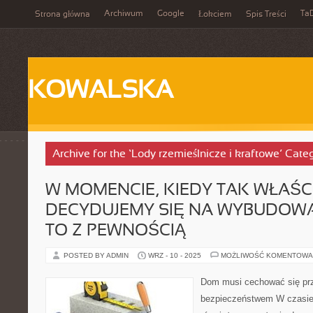
Archiwum
Google
Ta
Strona główna
Łokciem
Spis Treści
KOWALSKA
Archive for the ‘Lody rzemieślnicze i kraftowe’ Cate
W MOMENCIE, KIEDY TAK WŁAŚC
DECYDUJEMY SIĘ NA WYBUDOW
TO Z PEWNOŚCIĄ
POSTED BY ADMIN
WRZ - 10 - 2025
MOŻLIWOŚĆ KOMENTOWA
Dom musi cechować się pr
bezpieczeństwem W czasie