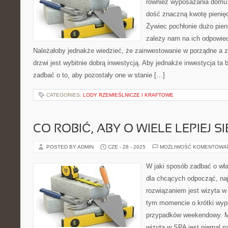
również wyposażania domu 
dość znaczną kwotę pienię
Żywiec pochłonie dużo pien
zależy nam na ich odpowie
Należałoby jednakże wiedzieć, że zainwestowanie w porządne a 
drzwi jest wybitnie dobrą inwestycją. Aby jednakże inwestycja ta 
zadbać o to, aby pozostały one w stanie […]
CATEGORIES:
LODY RZEMIEŚLNICZE I KRAFTOWE
CO ROBIĆ, ABY O WIELE LEPIEJ 
POSTED BY ADMIN
CZE - 28 - 2025
MOŻLIWOŚĆ KOMENTOWA
W jaki sposób zadbać o w
dla chcących odpocząć, na
rozwiązaniem jest wizyta w
tym momencie o krótki wyp
przypadków weekendowy. Mo
wizyta w SPA jest niemal n