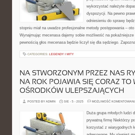
wykorzystać należyte dopa
dyspozycji. Na pewno praw
odniesieniu do sprawy będz
stopniu miał na uwadze profesjonalne metody postępowania – oto
Wynajmując mecenasa dajemy sobie możliwość na pokaźniejsze 
pewnością głos mecenasa będzie liczył się dla sędziego. Zapozna
CATEGORIES:
LEGENDY I MITY
NA STWORZONYM PRZEZ NAS R
NA ROK POJAWIA SIĘ CORAZ TO 
OŚRODKÓW ULEPSZAJĄCYCH
POSTED BY ADMIN
SIE - 5 - 2025
MOŻLIWOŚĆ KOMENTOWAN
Duża grupa młodych ludzi d
prywatną firmę Niektórzy p
korzystać z wiarygodnych k
adresowane. My również mu