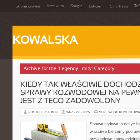
Archiwum
Google
Ta
Strona główna
Łokciem
Spis Treści
KOWALSKA
Archive for the ‘Legendy i mity’ Category
KIEDY TAK WŁAŚCIWIE DOCHODZ
SPRAWY ROZWODOWEJ NA PEWNO
JEST Z TEGO ZADOWOLONY
POSTED BY ADMIN
WRZ - 29 - 2025
MOŻLIWOŚĆ KOMENTOWA
Sprawa sądowa to dosyć be
właściwie bierzemy pod uwa
przykładowo spraw rodzinn