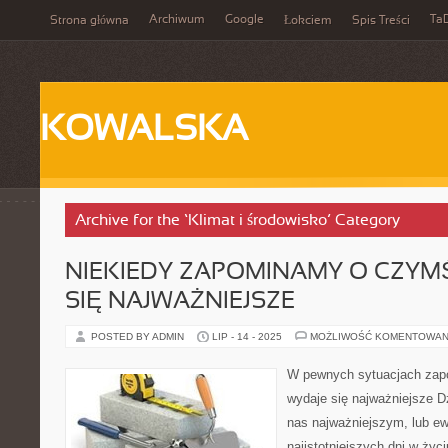
Archiwum
Google
Ta
Strona główna
Łokciem
Spis Treści
KOWALSKA
Archive for the ‘Klimat i środowisko’ Category
NIEKIEDY ZAPOMINAMY O CZYMŚ
SIĘ NAJWAŻNIEJSZE
POSTED BY ADMIN
LIP - 14 - 2025
MOŻLIWOŚĆ KOMENTOWAN
W pewnych sytuacjach zap
wydaje się najważniejsze Dz
nas najważniejszym, lub ew
najistotniejszych dni w życ