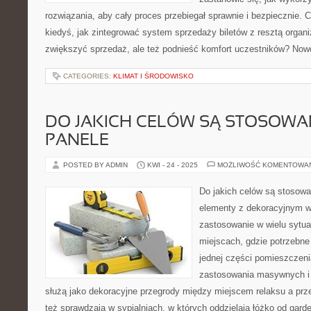
rozwiązania, aby cały proces przebiegał sprawnie i bezpiecznie. C
kiedyś, jak zintegrować system sprzedaży biletów z resztą organiz
zwiększyć sprzedaż, ale też podnieść komfort uczestników? No
CATEGORIES:
KLIMAT I ŚRODOWISKO
DO JAKICH CELÓW SĄ STOSOW
PANELE
POSTED BY ADMIN
KWI - 24 - 2025
MOŻLIWOŚĆ KOMENTOWA
Do jakich celów są stosow
elementy z dekoracyjnym w
zastosowanie w wielu sytu
miejscach, gdzie potrzebne 
jednej części pomieszczeni
zastosowania masywnych i s
służą jako dekoracyjne przegrody między miejscem relaksu a prze
też sprawdzają w sypialniach, w których oddzielają łóżko od garde