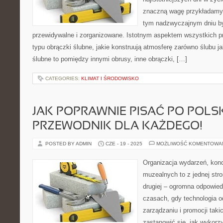
znaczną wagę przykładamy 
tym nadzwyczajnym dniu by
przewidywalne i zorganizowane. Istotnym aspektem wszystkich p
typu obrączki ślubne, jakie konstruują atmosferę zarówno ślubu ja
ślubne to pomiędzy innymi obrusy, inne obrączki, […]
CATEGORIES:
KLIMAT I ŚRODOWISKO
JAK POPRAWNIE PISAĆ PO POLS
PRZEWODNIK DLA KAŻDEGO!
POSTED BY ADMIN
CZE - 19 - 2025
MOŻLIWOŚĆ KOMENTOWA
Organizacja wydarzeń, kon
muzealnych to z jednej str
drugiej – ogromna odpowied
czasach, gdy technologia o
zarządzaniu i promocji taki
zastanowić się, jak wykor