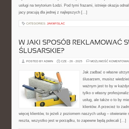
usługi na terytorium Łodzi. Pod tymi frazami, istnieje okazja od
jacy pracują dla jednej z najlepszych […]
CATEGORIES:
JAKWYSLAC
W JAKI SPOSÓB REKLAMOWAĆ S
ŚLUSARSKIE?
POSTED BY ADMIN
CZE - 26 - 2025
MOŻLIWOŚĆ KOMENTOWA
Jak zadbać o własne utrzym
ślusarzem, musisz wiedzie
ważnym jest to by w każdy
tylko o własny profesjonal
usług, ale także o to by mi
klientów. A przecież to żad
więcej klientów, to jeżeli z poziomem naszych usług – otwierani
reszta, wszystko jest w porządku, to zapewne będą polecali […]