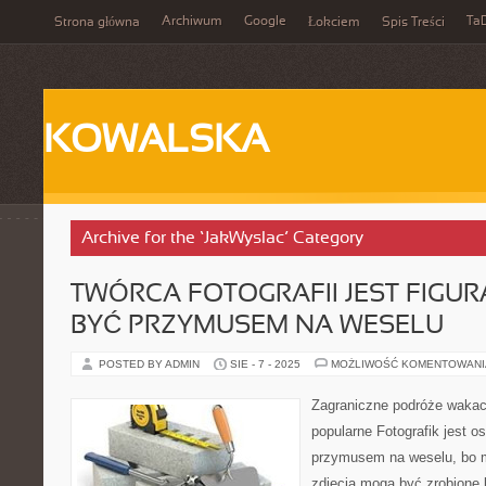
Archiwum
Google
Ta
Strona główna
Łokciem
Spis Treści
KOWALSKA
Archive for the ‘JakWyslac’ Category
TWÓRCA FOTOGRAFII JEST FIGUR
BYĆ PRZYMUSEM NA WESELU
POSTED BY ADMIN
SIE - 7 - 2025
MOŻLIWOŚĆ KOMENTOWAN
Zagraniczne podróże wakacy
popularne Fotografik jest 
przymusem na weselu, bo m
zdjęcia mogą być zrobione 