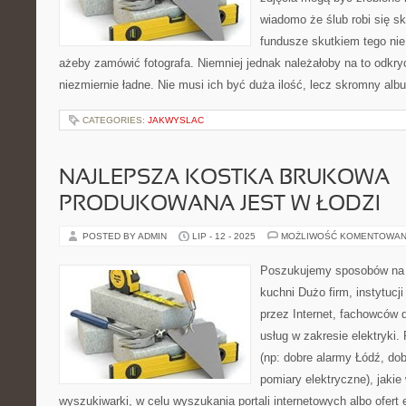
wiadomo że ślub robi się s
fundusze skutkiem tego ni
ażeby zamówić fotografa. Niemniej jednak należałoby na to odkry
niezmiernie ładne. Nie musi ich być duża ilość, lecz skromny al
CATEGORIES:
JAKWYSLAC
NAJLEPSZA KOSTKA BRUKOWA
PRODUKOWANA JEST W ŁODZI
POSTED BY ADMIN
LIP - 12 - 2025
MOŻLIWOŚĆ KOMENTOWAN
Poszukujemy sposobów na u
kuchni Dużo firm, instytucj
przez Internet, fachowców
usług w zakresie elektryki. 
(np: dobre alarmy Łódź, dob
pomiary elektryczne), jaki
wyszukiwarki, w celu wyszukania portali internetowych albo ofert 