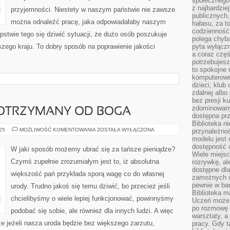
społecznego,
z najbardzie
przyjemności. Niestety w naszym państwie nie zawsze
publicznych,
można odnaleźć pracę, jaka odpowiadałaby naszym
hałasu, za 
codzienność
stwie tego się dziwić sytuacji, że dużo osób poszukuje
polega chyba
zego kraju. To dobry sposób na poprawienie jakości
pyta wyłączn
a coraz częś
potrzebujesz
to spokojne 
komputerowe,
dzieci, klub
zdalnej albo
bez presji k
zdominowany
 OTRZYMANY OD BOGA
dostępna pr
Biblioteka n
URODA,
025
MOŻLIWOŚĆ KOMENTOWANIA
ZOSTAŁA WYŁĄCZONA
przynależnoś
TO
modelu jest 
DAR
dostępność c
OTRZYMANY
W jaki sposób możemy ubrać się za tańsze pieniądze?
OD
Wiele miejsc
BOGA
Czymś zupełnie zrozumiałym jest to, iż absolutna
rozrywkę, al
dostępne dla
większość pań przykłada sporą wagę co do własnej
zamożnych cz
pewnie w bar
urody. Trudno jakoś się temu dziwić, bo przecież jeśli
Biblioteka m
chcielibyśmy o wiele lepiej funkcjonować, powinnyśmy
Uczeń może p
po rozmowę i
podobać się sobie, ale również dla innych ludzi. A więc
warsztaty, a
e jeżeli nasza uroda będzie bez większego zarzutu,
pracy. Gdy t