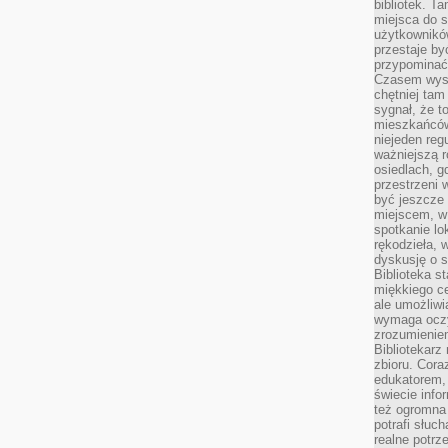
bibliotek. T
miejsca do s
użytkowników
przestaje by
przypominać
Czasem wysta
chętniej tam
sygnał, że t
mieszkańców
niejeden regu
ważniejszą r
osiedlach, g
przestrzeni
być jeszcze
miejscem, w
spotkanie lo
rękodzieła, 
dyskusję o s
Biblioteka s
miękkiego c
ale umożliwi
wymaga oczy
zrozumieniem 
Bibliotekarz
zbioru. Cora
edukatorem,
świecie info
też ogromna 
potrafi słuc
realne potrz