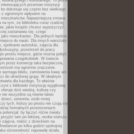
 edukacyjnego i kulturalnego. To jedna
j interesujących przemian instytucji
 bo dokonuje się często bez wielkiego
to z ogromnym wpływem na
 mieszkańców. Najważniejsza zmiana
 na tym, że biblioteka coraz rzadziej
ie, jakie książki chcesz wypożyczyć,
ciej zastanawia się, czego
 jako mieszkaniec. Dla jednych będzie
miejsce do nauki. Dla innych warsztaty
 spotkanie autorskie, zajęcia dla
 dyskusyjny, przestrzeń do pracy
 po prostu miejsce, gdzie można pobyć
upowania czegokolwiek. W świecie
m przez komercję taka bezpieczna,
zestrzeń ma ogromne znaczenie.
ie wymaga biletu, zamówienia kawy ani
ci do określonej grupy. W idealnym
otwarta dla każdego. To właśnie
zyni z biblioteki instytucję wyjątkową.
 oferuje dziś wiedzę, kulturę czy
e nie wszystkie są równie łatwo
 dzieci, seniorów, osób mniej
y tych, którzy po prostu nie czują się
dziej formalnych przestrzeniach.
a potencjał, by łączyć różne światy.
rzyjść tam po lekturę, osoba starsza
 zajęcia, rodzic z dzieckiem na
 freelancer po kilka godzin spokojnej
aka różnorodność naprawdę działa,