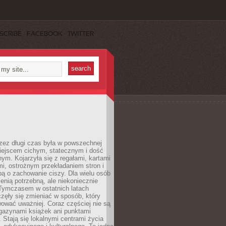
SCRIBE
FACEBOOK
TWITTER
rzez długi czas była w powszechnej
iejscem cichym, statecznym i dość
ym. Kojarzyła się z regałami, kartami
mi, ostrożnym przekładaniem stron i
ą o zachowanie ciszy. Dla wielu osób
zenią potrzebną, ale niekoniecznie
 Tymczasem w ostatnich latach
aczęły się zmieniać w sposób, który
ować uważniej. Coraz częściej nie są
agazynami książek ani punktami
Stają się lokalnymi centrami życia