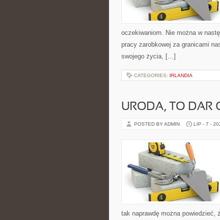
oczekiwaniom. Nie można w następ
pracy zarobkowej za granicami nas
swojego życia, […]
CATEGORIES:
IRLANDIA
URODA, TO DAR
POSTED BY ADMIN
LIP - 7 - 2
tak naprawdę można powiedzieć, ż