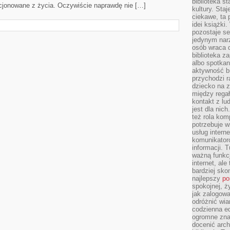
biblioteka st
cjonowane z życia. Oczywiście naprawdę nie […]
kultury. Sta
ciekawe, ta
idei książki
pozostaje se
jedynym nar
osób wraca d
biblioteka za
albo spotka
aktywność bu
przychodzi r
dziecko na 
między regał
kontakt z lu
jest dla nic
też rola kom
potrzebuje 
usług intern
komunikator
informacji. 
ważną funkcj
internet, al
bardziej sko
najlepszy
po
spokojnej, ż
jak zalogowa
odróżnić wia
codzienna e
ogromne zna
docenić arch