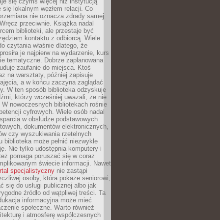
aje się czymś więcej niż instytucją
je się lokalnym węzłem relacji. Co
 przemiana nie oznacza zdrady samej
. Wręcz przeciwnie. Książka nadal
rcem biblioteki, ale przestaje być
zędziem kontaktu z odbiorcą. Wiele
o czytania właśnie dlatego, że
prosiła je najpierw na wydarzenie, kurs
nie tematyczne. Dobrze zaplanowana
duje zaufanie do miejsca. Ktoś
az na warsztaty, później zapisuje
zajęcia, a w końcu zaczyna zaglądać
y. W ten sposób biblioteka odzyskuje
dźmi, którzy wcześniej uważali, że nie
h. W nowoczesnych bibliotekach rośnie
petencji cyfrowych. Wiele osób nadal
wsparcia w obsłudze podstawowych
etowych, dokumentów elektronicznych,
ów czy wyszukiwania rzetelnych
Tu biblioteka może pełnić niezwykle
ę. Nie tylko udostępnia komputery i
e też pomaga poruszać się w coraz
mplikowanym świecie informacji. Nawet
rtal specjalistyczny
nie zastąpi
yczliwej osoby, która pokaże seniorowi,
ć się do usługi publicznej albo jak
rygodne źródło od wątpliwej treści. Ta
dukacja informacyjna może mieć
czenie społeczne. Warto również
itekturę i atmosferę współczesnych