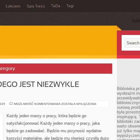
TaDa
Tagi
Łokciem
Spis Treści
SUB
Category
EGO JEST NIEZWYKLE
Biblioteka p
wyobraźni m
przewidywaln
biblioteczny
PRACA
2025
MOŻLIWOŚĆ KOMENTOWANIA
ZOSTAŁA WYŁĄCZONA
surową prośb
DLA
KAŻDEGO
była przestr
JEST
Każdy jeden marzy o pracy, która będzie go
inspirującą.
NIEZWYKLE
ISTOTNA
biblioteki z
satysfakcjonować Każdy jeden marzy o pracy, jaka
warto obserw
będzie go zadowalać. Będzie mu przynosić wydatne
już tylko m
wypożyczeń. 
korzyści materialne, ale będzie mu również czyniła dużo