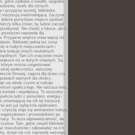
am, gdzie zadbano o światło, wygodne
iedzenia, strefy dla różnych
 i przyjazny wystrój, biblioteka
ć instytucją onieśmielającą. Zaczyna
 dobrze pomyślane miejsce spotkań.
rczy kilka zmian, by ludzie zaczęli
 przebywać. Nie chodzi o luksus, ale o
o przestrzeń naprawdę dla
. Przyjazne wnętrze mówi więcej niż
lamin. Biblioteki pełnią też coraz
olę w małych miejscowościach i
dzie brakuje innych neutralnych
 wspólnych. Tam ich znaczenie może
 większe niż w dużych miastach. Są
 którym można zorganizować
kalnej społeczności, warsztaty
wieczór filmowy, zajęcia dla dzieci czy
prawach ważnych dla okolicy.
taje się wtedy czymś w rodzaju
entrum społecznego. Nie narzuca tonu,
a kontakt i współpracę. To wszystko
wiście ludzi z pomysłem, energią i
zmieniającej się roli tej instytucji.
 nie jest już wyłącznie opiekunem
z częściej staje się animatorem kultury,
 organizatorem i przewodnikiem po
rmacji. To duża odpowiedzialność, ale
szansa. Tam, gdzie zespół biblioteki
hać mieszkańców i odpowiadać na ich
eby, dzieje się coś naprawdę ważnego.