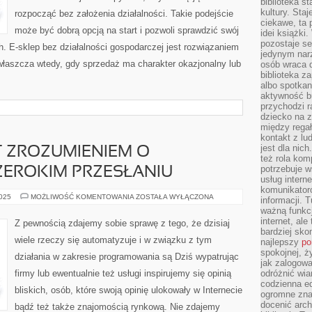
biblioteka st
kultury. Sta
rozpocząć bez założenia działalności. Takie podejście
ciekawe, ta
może być dobrą opcją na start i pozwoli sprawdzić swój
idei książki
pozostaje se
. E-sklep bez działalności gospodarczej jest rozwiązaniem
jedynym nar
właszcza wtedy, gdy sprzedaż ma charakter okazjonalny lub
osób wraca d
biblioteka za
albo spotka
aktywność bu
przychodzi r
dziecko na 
między regał
kontakt z lu
jest dla nic
T ZROZUMIENIEM O
też rola kom
potrzebuje 
ZEROKIM PRZESŁANIU
usług intern
komunikator
SZTUKA
2025
MOŻLIWOŚĆ KOMENTOWANIA
ZOSTAŁA WYŁĄCZONA
informacji. 
SEO
ważną funkcj
JEST
ZROZUMIENIEM
internet, al
Z pewnością zdajemy sobie sprawę z tego, że dzisiaj
O
bardziej sko
NIESŁYCHANIE
wiele rzeczy się automatyzuje i w związku z tym
najlepszy
po
SZEROKIM
PRZESŁANIU
spokojnej, ż
działania w zakresie programowania są Dziś wypatrując
jak zalogowa
firmy lub ewentualnie też usługi inspirujemy się opinią
odróżnić wia
codzienna e
bliskich, osób, które swoją opinię ulokowały w Internecie
ogromne zna
docenić arch
bądź też także znajomością rynkową. Nie zdajemy