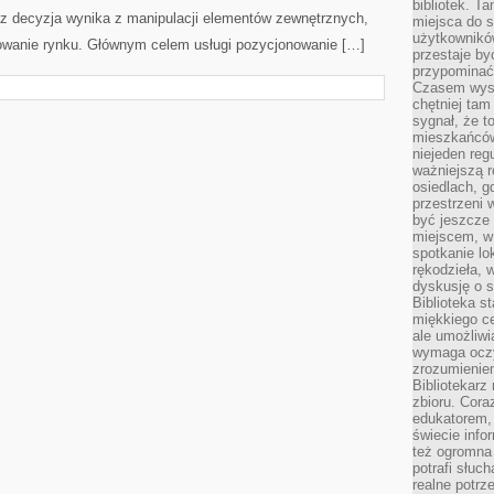
bibliotek. T
az decyzja wynika z manipulacji elementów zewnętrznych,
miejsca do s
użytkowników
onowanie rynku. Głównym celem usługi pozycjonowanie […]
przestaje by
przypominać
Czasem wysta
chętniej tam
sygnał, że t
mieszkańców
niejeden regu
ważniejszą r
osiedlach, g
przestrzeni
być jeszcze
miejscem, w
spotkanie lo
rękodzieła, 
dyskusję o s
Biblioteka s
miękkiego c
ale umożliwi
wymaga oczy
zrozumieniem 
Bibliotekarz
zbioru. Cora
edukatorem,
świecie info
też ogromna 
potrafi słuc
realne potrz