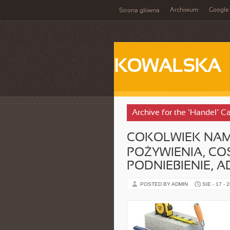
Archiwum
Google
Strona główna
KOWALSKA
Archive for the ‘Handel’ C
COKOLWIEK NAM
POŻYWIENIA, C
PODNIEBIENIE, 
POSTED BY ADMIN
SIE - 17 - 