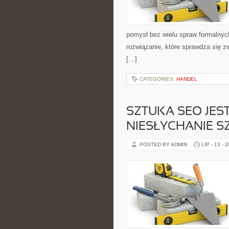
pomysł bez wielu spraw formalnych
rozwiązanie, które sprawdza się z
[…]
CATEGORIES:
HANDEL
SZTUKA SEO JES
NIESŁYCHANIE S
POSTED BY ADMIN
LIP - 13 - 