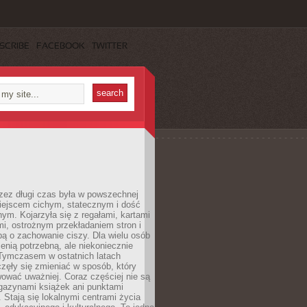
SCRIBE
FACEBOOK
TWITTER
rzez długi czas była w powszechnej
iejscem cichym, statecznym i dość
ym. Kojarzyła się z regałami, kartami
mi, ostrożnym przekładaniem stron i
ą o zachowanie ciszy. Dla wielu osób
zenią potrzebną, ale niekoniecznie
 Tymczasem w ostatnich latach
aczęły się zmieniać w sposób, który
ować uważniej. Coraz częściej nie są
agazynami książek ani punktami
Stają się lokalnymi centrami życia