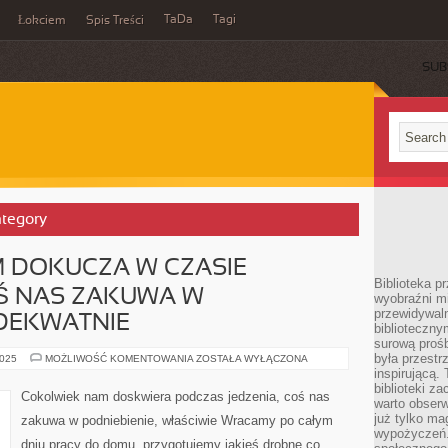
TaDa
Tagi
Łokciem
Spis Treści
SUB
ategory
 DOKUCZA W CZASIE
Biblioteka p
OŚ NAS ZAKUWA W
wyobraźni m
przewidywaln
ADEKWATNIE
biblioteczny
surową prośb
była przestr
COKOLWIEK
2025
MOŻLIWOŚĆ KOMENTOWANIA
ZOSTAŁA WYŁĄCZONA
NAM
inspirującą.
DOKUCZA
biblioteki z
W
Cokolwiek nam doskwiera podczas jedzenia, coś nas
CZASIE
warto obserw
POŻYWIENIA,
już tylko m
zakuwa w podniebienie, właściwie Wracamy po całym
COŚ
wypożyczeń. 
NAS
dniu pracy do domu, przygotujemy jakieś drobne co
ZAKUWA