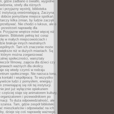
am, gdzie zadbano o światło, wygodne
iedzenia, strefy dla różnych
 i przyjazny wystrój, biblioteka
ć instytucją onieśmielającą. Zaczyna
 dobrze pomyślane miejsce spotkań.
rczy kilka zmian, by ludzie zaczęli
 przebywać. Nie chodzi o luksus, ale o
o przestrzeń naprawdę dla
. Przyjazne wnętrze mówi więcej niż
lamin. Biblioteki pełnią też coraz
olę w małych miejscowościach i
dzie brakuje innych neutralnych
 wspólnych. Tam ich znaczenie może
 większe niż w dużych miastach. Są
 którym można zorganizować
kalnej społeczności, warsztaty
wieczór filmowy, zajęcia dla dzieci czy
prawach ważnych dla okolicy.
taje się wtedy czymś w rodzaju
entrum społecznego. Nie narzuca tonu,
a kontakt i współpracę. To wszystko
wiście ludzi z pomysłem, energią i
zmieniającej się roli tej instytucji.
 nie jest już wyłącznie opiekunem
z częściej staje się animatorem kultury,
 organizatorem i przewodnikiem po
rmacji. To duża odpowiedzialność, ale
szansa. Tam, gdzie zespół biblioteki
hać mieszkańców i odpowiadać na ich
eby, dzieje się coś naprawdę ważnego.