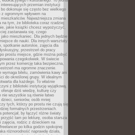
 edukacyjnego i kulturalnego. To jedna
j interesujących przemian instytucji
 bo dokonuje się często bez wielkiego
to z ogromnym wpływem na
 mieszkańców. Najważniejsza zmiana
 na tym, że biblioteka coraz rzadziej
ie, jakie książki chcesz wypożyczyć,
ciej zastanawia się, czego
 jako mieszkaniec. Dla jednych będzie
miejsce do nauki. Dla innych warsztaty
 spotkanie autorskie, zajęcia dla
 dyskusyjny, przestrzeń do pracy
 po prostu miejsce, gdzie można pobyć
upowania czegokolwiek. W świecie
m przez komercję taka bezpieczna,
zestrzeń ma ogromne znaczenie.
ie wymaga biletu, zamówienia kawy ani
ci do określonej grupy. W idealnym
otwarta dla każdego. To właśnie
zyni z biblioteki instytucję wyjątkową.
 oferuje dziś wiedzę, kulturę czy
e nie wszystkie są równie łatwo
 dzieci, seniorów, osób mniej
y tych, którzy po prostu nie czują się
dziej formalnych przestrzeniach.
a potencjał, by łączyć różne światy.
rzyjść tam po lekturę, osoba starsza
 zajęcia, rodzic z dzieckiem na
 freelancer po kilka godzin spokojnej
aka różnorodność naprawdę działa,