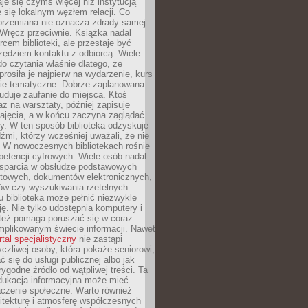
aje się czymś więcej niż instytucją
je się lokalnym węzłem relacji. Co
 przemiana nie oznacza zdrady samej
. Wręcz przeciwnie. Książka nadal
rcem biblioteki, ale przestaje być
zędziem kontaktu z odbiorcą. Wiele
o czytania właśnie dlatego, że
prosiła je najpierw na wydarzenie, kurs
nie tematyczne. Dobrze zaplanowana
duje zaufanie do miejsca. Ktoś
az na warsztaty, później zapisuje
zajęcia, a w końcu zaczyna zaglądać
y. W ten sposób biblioteka odzyskuje
dźmi, którzy wcześniej uważali, że nie
h. W nowoczesnych bibliotekach rośnie
petencji cyfrowych. Wiele osób nadal
wsparcia w obsłudze podstawowych
etowych, dokumentów elektronicznych,
ów czy wyszukiwania rzetelnych
Tu biblioteka może pełnić niezwykle
ę. Nie tylko udostępnia komputery i
e też pomaga poruszać się w coraz
mplikowanym świecie informacji. Nawet
rtal specjalistyczny
nie zastąpi
yczliwej osoby, która pokaże seniorowi,
ć się do usługi publicznej albo jak
rygodne źródło od wątpliwej treści. Ta
dukacja informacyjna może mieć
czenie społeczne. Warto również
itekturę i atmosferę współczesnych