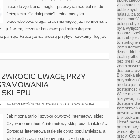
społecznego,
W
z najbardzie
nieco do zjedzenia i nagle.. przeszywa nas ból nie do
PODNIEBIENIE,
publicznych,
ADEKWATNIE
ścierpienia. Co dalej robić? Jedna pastylka
hałasu, za 
codzienność
przeciwbólowa, druga, znacznie więcej już nie można…
polega chyba
pyta wyłączn
ić… już wiem, leczenie kanałowe pod mikroskopem
a coraz częś
 pamięć. Rzecz jasna, proszę przybyć, czekamy. Idę jak
potrzebujesz
to spokojne 
komputerowe,
dzieci, klub
zdalnej albo
bez presji k
zdominowany
dostępna pr
Biblioteka n
Y ZWRÓCIĆ UWAGĘ PRZY
przynależnoś
GRAMOWANIA
modelu jest 
dostępność c
 SKLEPU
Wiele miejsc
rozrywkę, al
dostępne dla
NA
025
MOŻLIWOŚĆ KOMENTOWANIA
ZOSTAŁA WYŁĄCZONA
JAKIE
zamożnych cz
RZECZY
pewnie w bar
ZWRÓCIĆ
Jak można tanio i szybko otworzyć internetowy sklep
Biblioteka m
UWAGĘ
PRZY
Uczeń może p
Czy warto uruchomić internetowy sklep bez działalności
WYBORZE
po rozmowę i
OPROGRAMOWANIA
Sprzedaż internetowa staje się coraz popularniejsza, a
warsztaty, a
INTERNETOWEGO
SKLEPU
pracy. Gdy t
wiele osób zadaje sobie pytanie, czy da się ją