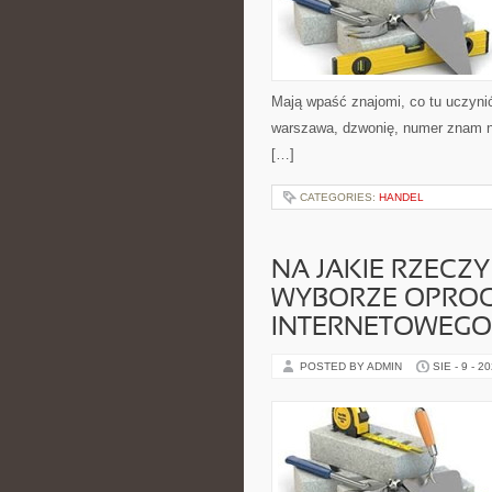
Mają wpaść znajomi, co tu uczyn
warszawa, dzwonię, numer znam na
[…]
CATEGORIES:
HANDEL
NA JAKIE RZECZ
WYBORZE OPRO
INTERNETOWEGO
POSTED BY ADMIN
SIE - 9 - 2