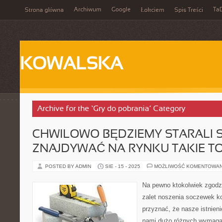
Archiwum
Google
Ta
Strona główna
Łokciem
Spis Treści
KOWALSKA
Archive for the ‘Gry do pobrania’ Category
CHWILOWO BĘDZIEMY STARALI S
ZNAJDYWAĆ NA RYNKU TAKIE T
POSTED BY ADMIN
SIE - 15 - 2025
MOŻLIWOŚĆ KOMENTOWA
Na pewno ktokolwiek zgodzi
zalet noszenia soczewek 
przyznać, że nasze istnieni
nami dużo różnych wymagań