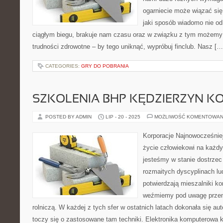
ogarniecie może wiązać si
jaki sposób wiadomo nie od
ciągłym biegu, brakuje nam czasu oraz w związku z tym możemy 
trudności zdrowotne – by tego uniknąć, wypróbuj finclub. Nasz […
CATEGORIES:
GRY DO POBRANIA
SZKOLENIA BHP KĘDZIERZYN K
POSTED BY ADMIN
LIP - 20 - 2025
MOŻLIWOŚĆ KOMENTOWAN
Korporacje Najnowocześnie
życie człowiekowi na każd
jesteśmy w stanie dostrzec
rozmaitych dyscyplinach lud
potwierdzają mieszalniki ko
weźmiemy pod uwagę przemy
rolniczą. W każdej z tych sfer w ostatnich latach dokonała się aut
toczy się o zastosowane tam techniki. Elektronika komputerowa 