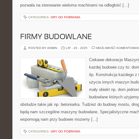
pozwala na sterowanie wieloma machinami na odległość […]
CATEGORIES:
GRY DO POBRANIA
FIRMY BUDOWLANE
POSTED BY ADMIN
LIP - 20 - 2025
MOŻLIWOŚĆ KOMENTOWAN
Ciekawe dekoracje Maszyny
każdej budowie czy to: dom
itp. Konstrukcja każdego z
użycia innych maszyn budo
mały obiekt np. dom jednor
budowlane których użyjemy
obsłudze takie jak np. betoniarka. Tudzież do budowy mostu, dr
będą nam szczególne maszyny budowlane. Specjalistyczne mach
wspomogą nam przy budowie możemy […]
CATEGORIES:
GRY DO POBRANIA