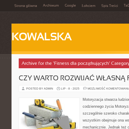
Archiwum
Google
Ta
Strona główna
Łokciem
Spis Treści
KOWALSKA
Archive for the ‘Fitness dla początkujących’ Categor
CZY WARTO ROZWIJAĆ WŁASNĄ 
POSTED BY ADMIN
LIP - 8 - 2025
MOŻLIWOŚĆ KOMENTOWAN
Motoryzacja stwarza ludzio
codziennego życia Motoryza
szczególnie szeroko chara
wszystkim obejmuje ona wsz
mechanicznie. Jednak też c