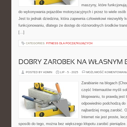
maszyny, które funkcjonuj
do wykonywania pojazdów motoryzacyjnych i przez to wiele osób z
Jest to jednak dziedzina, która zapewnia człowiekowi niezwykły
funkcjonowaniu, dlatego że dostęp do różnorodnych środków trans
[…]
CATEGORIES:
FITNESS DLA POCZĄTKUJĄCYCH
DOBRY ZAROBEK NA WŁASNYM 
POSTED BY ADMIN
LIP - 5 - 2025
MOŻLIWOŚĆ KOMENTOWAN
Zarabianie na blogach {Ch
część Internautów myśli sob
blogowaniu, to prawdą jest t
odpowiednio podchodzą do s
najbardziej mogą zarobić. 
Internet nie jest proste, le
sposób do tego, można bez większego kłopotu zarobić pieniądze