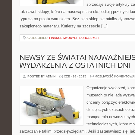
sprzedaje swoje artykuły z
tak nawet sklepy, które na masową miarę ekspediują przesyłki ku
typu są po prostu warunkiem. Bez nich sklep nie miałby dyspozycj
zakupionego materiału. Kurierzy na szczęście […]
CATEGORIES:
FINANSE MŁODYCH DOROSŁYCH
NEWSY ZE ŚWIATA! NAJWAŻNIEJ
WYDARZENIA Z OSTATNICH DNI
POSTED BY ADMIN
CZE - 19 - 2025
MOŻLIWOŚĆ KOMENTOWA
Organizacja wydarzeń, kon
muzeach to nie lada wyzwa
chcemy połączyć efektown
dzisiejszych czasach coraz
rosnąca rola nowoczesnych 
technologicznych, które mo
zarządzanie takimi przedsięwzięciami. Jeśli zastanawiasz się, j