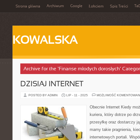
Archiwum
Google
Ta
Strona główna
Łokciem
Spis Treści
KOWALSKA
Archive for the ‘Finanse młodych dorosłych’ Catego
DZISIAJ INTERNET
POSTED BY ADMIN
LIP - 11 - 2025
MOŻLIWOŚĆ KOMENTOWAN
Obecnie Internet Kiedy mo
kuriera, który dotrze po dr
przesyłkę oraz dostarczy 
mamy takie pragnienia, kie
internetowych portali. Wspó