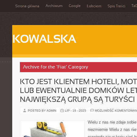
Archiwum
Google
Ta
Strona główna
Łokciem
Spis Treści
KOWALSKA
Archive for the ‘Fiat’ Category
KTO JEST KLIENTEM HOTELI, MOT
LUB EWENTUALNIE DOMKÓW LE
NAJWIĘKSZĄ GRUPĄ SĄ TURYŚCI
POSTED BY ADMIN
LIP - 19 - 2025
MOŻLIWOŚĆ KOMENTOWAN
Wielu z nas nie zdaje sobie
niezmiernie Wielu z nas nie
rozwinęła się w kraju sieć 