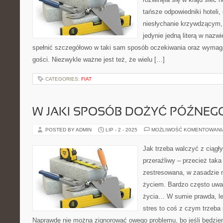
tańsze odpowiedniki hoteli,
niesłychanie krzywdzącym, 
jedynie jedną literą w nazwi
spełnić szczegółowo w taki sam sposób oczekiwania oraz wymag
gości. Niezwykle ważne jest też, że wielu […]
CATEGORIES:
FIAT
W JAKI SPOSÓB DOŻYĆ PÓŹNEG
POSTED BY ADMIN
LIP - 2 - 2025
MOŻLIWOŚĆ KOMENTOWAN
Jak trzeba walczyć z ciągł
przeraźliwy – przecież taka
zestresowana, w zasadzie ni
życiem. Bardzo często uważ
życia… W sumie prawda, lec
stres to coś z czym trzeba 
Naprawdę nie można zignorować owego problemu, bo jeśli będziem