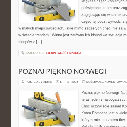
Większa część kobiecych 
poświęcone listom oraz za
Zagłębiając się w ich lekt
część tej poczt wywodzi si
w małych miejscowościach, jakie mimo szczerych chęci nie są w
w świecie trendami. Winna jest zarówno ich kłopotliwa sytuacja ma
sklepów z […]
CATEGORIES:
CIERPLIWOŚĆ I SPOKÓJ
POZNAJ PIĘKNO NORWEGII
POSTED BY ADMIN
LIP - 4 - 2025
MOŻLIWOŚĆ KOMENTOWAN
Poznaj piękno Norwegii Na
teraz jeden z najbogatszyc
Choć oczywiście sąsiad Kor
Korea Północna jest o wiel
którym miejscu zatem tkwi
Południa? Bez wątpienia nie