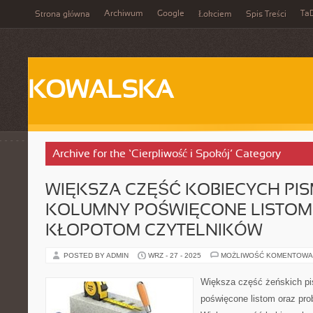
Archiwum
Google
Ta
Strona główna
Łokciem
Spis Treści
KOWALSKA
Archive for the ‘Cierpliwość i Spokój’ Category
WIĘKSZA CZĘŚĆ KOBIECYCH PI
KOLUMNY POŚWIĘCONE LISTOM
KŁOPOTOM CZYTELNIKÓW
POSTED BY ADMIN
WRZ - 27 - 2025
MOŻLIWOŚĆ KOMENTOWA
Większa część żeńskich pi
poświęcone listom oraz pr