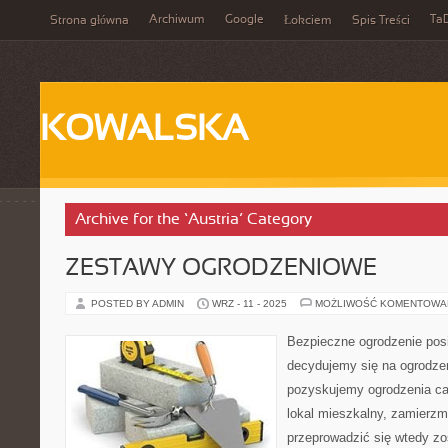
Archiwum
Google
Ta
Strona główna
Łokciem
Spis Treści
KOWALSKA
Archive for the ‘Austria’ Category
ZESTAWY OGRODZENIOWE
POSTED BY ADMIN
WRZ - 11 - 2025
MOŻLIWOŚĆ KOMENTOWA
Bezpieczne ogrodzenie posia
decydujemy się na ogrodze
pozyskujemy ogrodzenia cał
lokal mieszkalny, zamierzm
przeprowadzić się wtedy zos