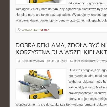
odpowiednim ogrodzeniem.
katalogów. Zależy nam na tym, aby ogrodzenia plastikowe były os
nie tylko nam, ale także oraz sąsiadom. Wypatrujemy również og
właściwej klasie, porównujemy ceny w przeróżnych sklepach, og
CATEGORIES:
AUSTRIA
DOBRA REKLAMA, ZDOŁA BYĆ N
KORZYSTNA DLA WSZELKIEJ AK
POSTED BY ADMIN
LIP - 11 - 2025
MOŻLIWOŚĆ KOMENTOWAN
O ile ktoś pragnie, aby jego
efektywnie działał, musi z
Wyborna reklama, może być
każdej aktywności. Marketi
prawdopodobnych klientów,
oferty, a to jest najistotni
Współcześnie ma się do działania z tak wieloma formami reklamy, 