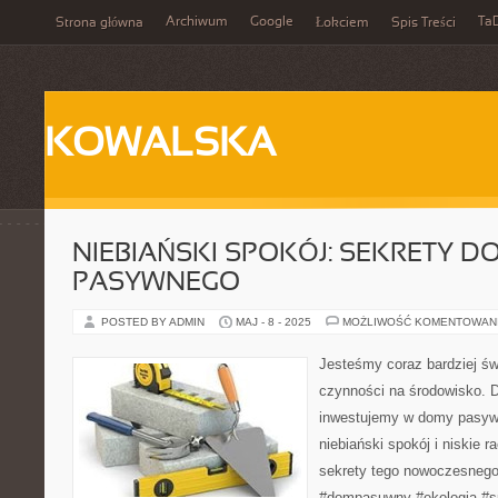
Archiwum
Google
Ta
Strona główna
Łokciem
Spis Treści
KOWALSKA
NIEBIAŃSKI SPOKÓJ: SEKRETY D
PASYWNEGO
POSTED BY ADMIN
MAJ - 8 - 2025
MOŻLIWOŚĆ KOMENTOWAN
Jesteśmy coraz bardziej ś
czynności na środowisko. D
inwestujemy w domy pasywn
niebiański spokój i niskie r
sekrety tego nowoczesnego
#dompasuwny #ekologia #s