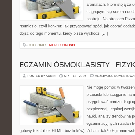
aromatach, które stoją za 
ciągnącym się serem i do
nastroju. Na stronach Pizza
rzemiosło, czyli konkret: jak przygotować spód, jak dobrać dodatki
dojść do tego momentu, kiedy pizza wychodzi […]
CATEGORIES:
NIERUCHOMOŚCI
EGZAMIN ÓSMOKLASISTY – FIZY
POSTED BY ADMIN
STY - 12 - 2026
MOŻLIWOŚĆ KOMENTOWA
Nie mogę pomóc w tworzeniu 
przecieki lub ściąganie na 
przygotować bardzo długi o
bezpiecznej, legalnej wersj
nauki, analizy trendów na
egzaminacyjnych i zadań t
gotowy tekst (bez HTML, bez linków). Zobacz także Egzamin wstęp