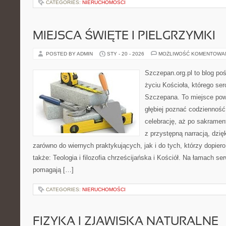
CATEGORIES:
NIERUCHOMOŚCI
MIEJSCA ŚWIĘTE I PIELGRZYMKI
POSTED BY ADMIN
STY - 20 - 2026
MOŻLIWOŚĆ KOMENTOWA
Szczepan.org.pl to blog p
życiu Kościoła, którego ser
Szczepana. To miejsce pows
głębiej poznać codzienność 
celebrację, aż po sakramen
z przystępną narracją, dzięk
zarówno do wiernych praktykujących, jak i do tych, którzy dopier
także: Teologia i filozofia chrześcijańska i Kościół. Na łamach se
pomagają […]
CATEGORIES:
NIERUCHOMOŚCI
FIZYKA I ZJAWISKA NATURALNE