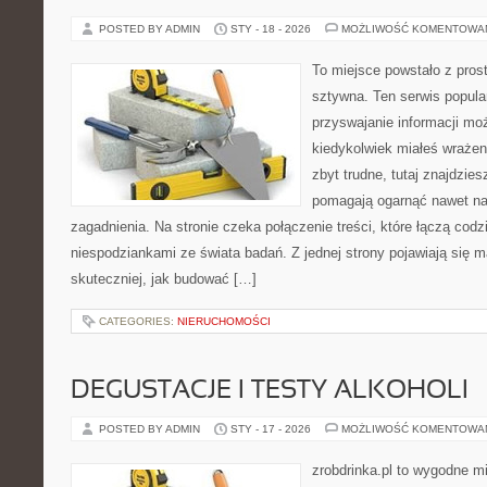
POSTED BY ADMIN
STY - 18 - 2026
MOŻLIWOŚĆ KOMENTOWA
To miejsce powstało z pros
sztywna. Ten serwis popul
przyswajanie informacji mo
kiedykolwiek miałeś wrażen
zbyt trudne, tutaj znajdzies
pomagają ogarnąć nawet na
zagadnienia. Na stronie czeka połączenie treści, które łączą cod
niespodziankami ze świata badań. Z jednej strony pojawiają się ma
skuteczniej, jak budować […]
CATEGORIES:
NIERUCHOMOŚCI
DEGUSTACJE I TESTY ALKOHOLI
POSTED BY ADMIN
STY - 17 - 2026
MOŻLIWOŚĆ KOMENTOWA
zrobdrinka.pl to wygodne mi