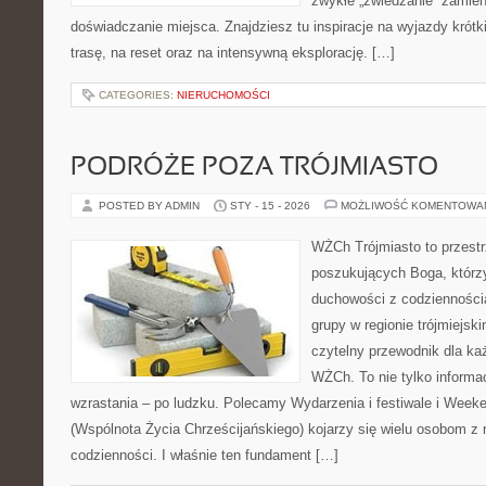
zwykłe „zwiedzanie” zamien
doświadczanie miejsca. Znajdziesz tu inspiracje na wyjazdy krótk
trasę, na reset oraz na intensywną eksplorację. […]
CATEGORIES:
NIERUCHOMOŚCI
PODRÓŻE POZA TRÓJMIASTO
POSTED BY ADMIN
STY - 15 - 2026
MOŻLIWOŚĆ KOMENTOWA
WŻCh Trójmiasto to przest
poszukujących Boga, którzy
duchowości z codziennością
grupy w regionie trójmiejsk
czytelny przewodnik dla ka
WŻCh. To nie tylko informac
wzrastania – po ludzku. Polecamy Wydarzenia i festiwale i Wee
(Wspólnota Życia Chrześcijańskiego) kojarzy się wielu osobom z
codzienności. I właśnie ten fundament […]