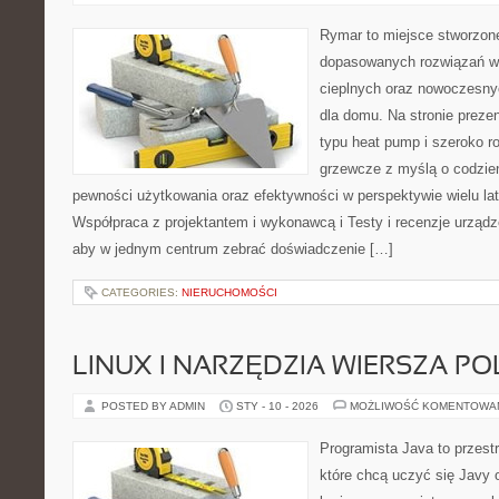
Rymar to miejsce stworzone
dopasowanych rozwiązań w
cieplnych oraz nowoczesny
dla domu. Na stronie preze
typu heat pump i szeroko r
grzewcze z myślą o codzien
pewności użytkowania oraz efektywności w perspektywie wielu lat
Współpraca z projektantem i wykonawcą i Testy i recenzje urządze
aby w jednym centrum zebrać doświadczenie […]
CATEGORIES:
NIERUCHOMOŚCI
LINUX I NARZĘDZIA WIERSZA P
POSTED BY ADMIN
STY - 10 - 2026
MOŻLIWOŚĆ KOMENTOWA
Programista Java to przest
które chcą uczyć się Javy 