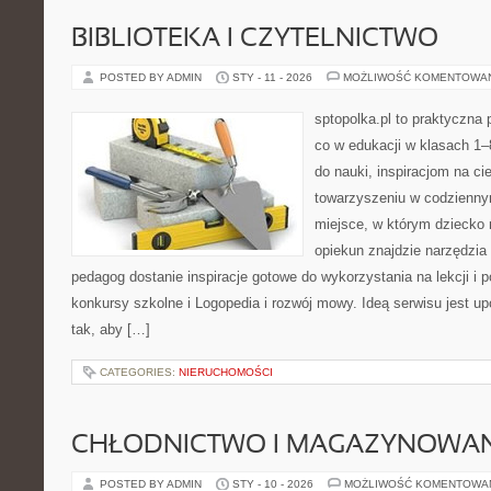
BIBLIOTEKA I CZYTELNICTWO
POSTED BY ADMIN
STY - 11 - 2026
MOŻLIWOŚĆ KOMENTOWA
sptopolka.pl to praktyczna
co w edukacji w klasach 1
do nauki, inspiracjom na ci
towarzyszeniu w codzienny
miejsce, w którym dziecko 
opiekun znajdzie narzędzia
pedagog dostanie inspiracje gotowe do wykorzystania na lekcji i 
konkursy szkolne i Logopedia i rozwój mowy. Ideą serwisu jest u
tak, aby […]
CATEGORIES:
NIERUCHOMOŚCI
CHŁODNICTWO I MAGAZYNOWANI
POSTED BY ADMIN
STY - 10 - 2026
MOŻLIWOŚĆ KOMENTOWA