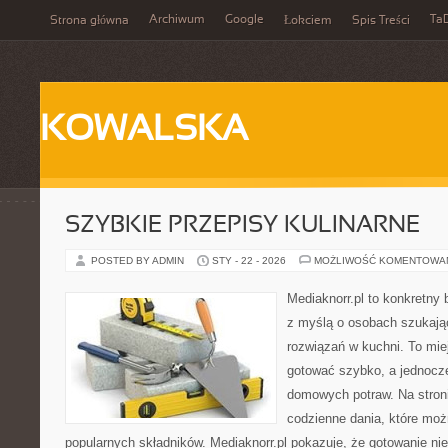
Archiwum
Google
Ta
Strona główna
Łokciem
Spis Treści
KOWALSKA
SZYBKIE PRZEPISY KULINARNE
POSTED BY ADMIN
STY - 22 - 2026
MOŻLIWOŚĆ KOMENTOWA
Mediaknorr.pl to konkretny b
z myślą o osobach szukaj
rozwiązań w kuchni. To miej
gotować szybko, a jednocz
domowych potraw. Na stroni
codzienne dania, które mo
popularnych składników. Mediaknorr.pl pokazuje, że gotowanie ni