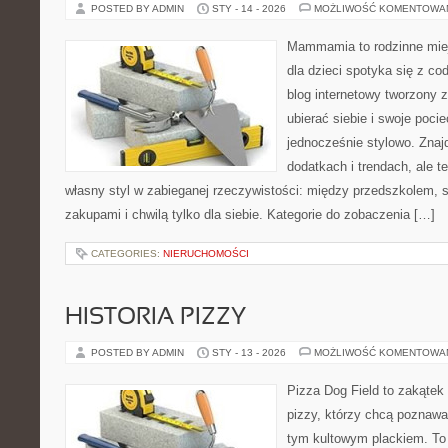
POSTED BY ADMIN
STY - 14 - 2026
MOŻLIWOŚĆ KOMENTOWA
Mammamia to rodzinne miej
dla dzieci spotyka się z co
blog internetowy tworzony z
ubierać siebie i swoje poci
jednocześnie stylowo. Znajd
dodatkach i trendach, ale t
własny styl w zabieganej rzeczywistości: między przedszkolem, 
zakupami i chwilą tylko dla siebie. Kategorie do zobaczenia […]
CATEGORIES:
NIERUCHOMOŚCI
HISTORIA PIZZY
POSTED BY ADMIN
STY - 13 - 2026
MOŻLIWOŚĆ KOMENTOWA
Pizza Dog Field to zakątek
pizzy, którzy chcą poznawa
tym kultowym plackiem. To p