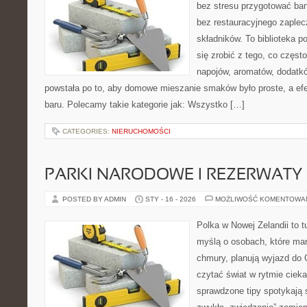
bez stresu przygotować ban
bez restauracyjnego zaplec
składników. To biblioteka p
się zrobić z tego, co częst
napojów, aromatów, dodatkó
powstała po to, aby domowe mieszanie smaków było proste, a efe
baru. Polecamy takie kategorie jak: Wszystko […]
CATEGORIES:
NIERUCHOMOŚCI
PARKI NARODOWE I REZERWATY
POSTED BY ADMIN
STY - 16 - 2026
MOŻLIWOŚĆ KOMENTOWA
Polka w Nowej Zelandii to 
myślą o osobach, które marz
chmury, planują wyjazd do 
czytać świat w rytmie cieka
sprawdzone tipy spotykają s