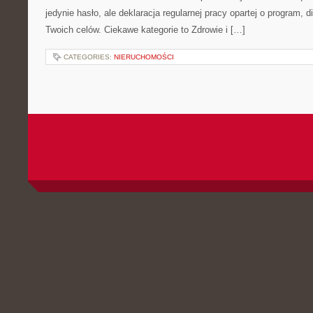
jedynie hasło, ale deklaracja regularnej pracy opartej o program, d
Twoich celów. Ciekawe kategorie to Zdrowie i […]
CATEGORIES:
NIERUCHOMOŚCI