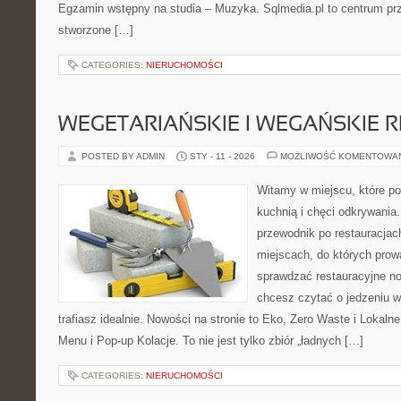
Egzamin wstępny na studia – Muzyka. Sqlmedia.pl to centrum pr
stworzone […]
CATEGORIES:
NIERUCHOMOŚCI
WEGETARIAŃSKIE I WEGAŃSKIE 
POSTED BY ADMIN
STY - 11 - 2026
MOŻLIWOŚĆ KOMENTOWA
Witamy w miejscu, które p
kuchnią i chęci odkrywania
przewodnik po restauracjac
miejscach, do których prowa
sprawdzać restauracyjne no
chcesz czytać o jedzeniu w
trafiasz idealnie. Nowości na stronie to Eko, Zero Waste i Lokaln
Menu i Pop-up Kolacje. To nie jest tylko zbiór „ładnych […]
CATEGORIES:
NIERUCHOMOŚCI