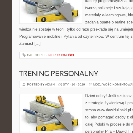
karierę programistyczną, ale
tworzą aplikacje i szukają 
materiały e-learningowe, bl
zadania oparte o realne sce
wiedza nie zostaje w teorii, tylko od razu przekłada się na umiej
Programowanie mobilne i Pytania od czytelników. W centrum tej st
Zamiast […]
CATEGORIES:
NIERUCHOMOŚCI
TRENING PERSONALNY
POSTED BY ADMIN
STY - 10 - 2026
MOŻLIWOŚĆ KOMENTOWA
Dzień dobry! Jeśli szukasz 
z strategią żywieniową i p
strona www.dawidulinski.pl
to, aby pomagać osoby z oko
całej Polski w procesie do 
personalny Piła – Dawid | Tre