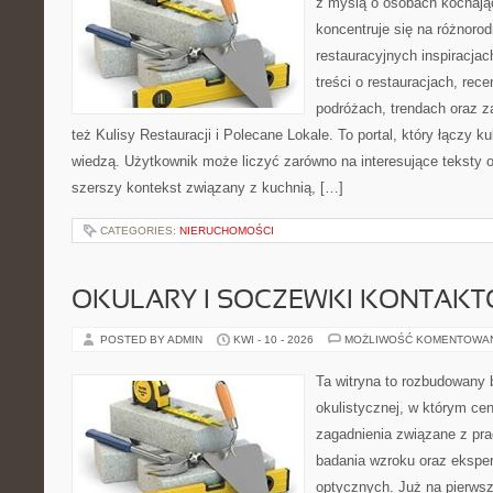
z myślą o osobach kochają
koncentruje się na różnoro
restauracyjnych inspiracja
treści o restauracjach, rece
podróżach, trendach oraz z
też Kulisy Restauracji i Polecane Lokale. To portal, który łączy k
wiedzą. Użytkownik może liczyć zarówno na interesujące teksty o 
szerszy kontekst związany z kuchnią, […]
CATEGORIES:
NIERUCHOMOŚCI
OKULARY I SOCZEWKI KONTAK
POSTED BY ADMIN
KWI - 10 - 2026
MOŻLIWOŚĆ KOMENTOWA
Ta witryna to rozbudowany
okulistycznej, w którym cen
zagadnienia związane z prac
badania wzroku oraz eksper
optycznych. Już na pierwszy