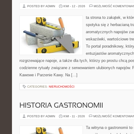
POSTED BY ADMIN
KWI - 12 - 2026
MOŻLIWOŚĆ KOMENTOWA
ta strona to zakątek, w kt
spotyka się z herbacianą tr
aromatycznych napojów zam
wskazówki, wartościowe treś
To portal poradnikowy, któr
entuzjastów aromatycznych
rozgrzewające napoje, a także dla tych, którzy po prostu chcą p
codzienne rytuały związane z serwowaniem ulubionych napojów. P
Kawowe i Parzenie Kawy. Na […]
CATEGORIES:
NIERUCHOMOŚCI
HISTORIA GASTRONOMII
POSTED BY ADMIN
KWI - 11 - 2026
MOŻLIWOŚĆ KOMENTOWA
Ta witryna o gastronomii t