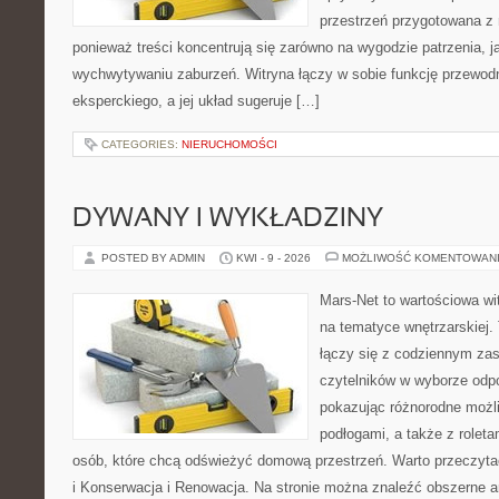
przestrzeń przygotowana z 
ponieważ treści koncentrują się zarówno na wygodzie patrzenia, 
wychwytywaniu zaburzeń. Witryna łączy w sobie funkcję przewodn
eksperckiego, a jej układ sugeruje […]
CATEGORIES:
NIERUCHOMOŚCI
DYWANY I WYKŁADZINY
POSTED BY ADMIN
KWI - 9 - 2026
MOŻLIWOŚĆ KOMENTOWAN
Mars-Net to wartościowa wit
na tematyce wnętrzarskiej.
łączy się z codziennym za
czytelników w wyborze odp
pokazując różnorodne możl
podłogami, a także z roletam
osób, które chcą odświeżyć domową przestrzeń. Warto przeczyta
i Konserwacja i Renowacja. Na stronie można znaleźć obszerne ar