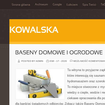
Archiwum
Google
Ta
Strona główna
Łokciem
Spis Treści
KOWALSKA
BASENY DOMOWE I OGRODOWE
POSTED BY ADMIN
KWI - 17 - 2026
MOŻLIWOŚĆ KOMENTOWA
Ta witryna to przyjazne zap
które interesują się sauna
hydromasażem oraz szerok
To miejsce stworzone z my
wiedzy o cieple, wodzie i r
ciekawe opracowania dla po
dla bardziej świadomych odbiorców. Zobacz także Baseny Domowe