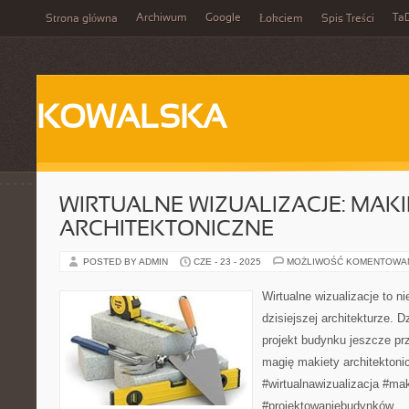
Archiwum
Google
Ta
Strona główna
Łokciem
Spis Treści
KOWALSKA
WIRTUALNE WIZUALIZACJE: MAKI
ARCHITEKTONICZNE
POSTED BY ADMIN
CZE - 23 - 2025
MOŻLIWOŚĆ KOMENTOWA
Wirtualne wizualizacje to 
dzisiejszej architekturze.
projekt budynku jeszcze prz
magię makiety architektonic
#wirtualnawizualizacja #ma
#projektowaniebudynków