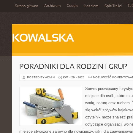
Archiwum
Google
Ta
Strona główna
Łokciem
Spis Treści
KOWALSKA
PORADNIKI DLA RODZIN I GRUP
POSTED BY ADMIN
KWI - 29 - 2026
MOŻLIWOŚĆ KOMENTOWA
Serwis poświęcony turystyc
miejsce dla osób, które szu
wodą, naturą oraz ruchem. 
się wokół spływów kajakow
czytelnik może znaleźć pr
dotyczące organizacji woln
miejsce stworzone zarówno dla nowicjuszy, jak i dla zaawansowa