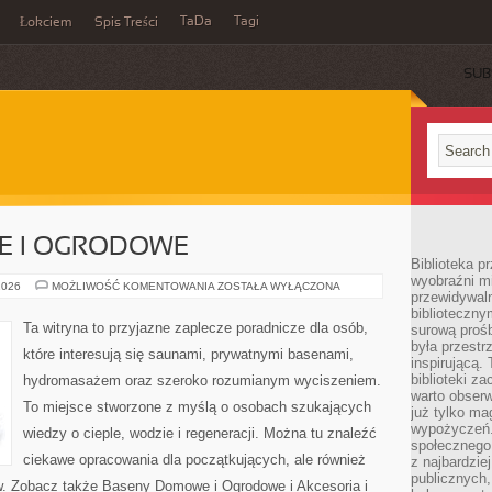
TaDa
Tagi
Łokciem
Spis Treści
SUB
E I OGRODOWE
Biblioteka p
wyobraźni m
BASENY
2026
MOŻLIWOŚĆ KOMENTOWANIA
ZOSTAŁA WYŁĄCZONA
przewidywaln
DOMOWE
I
biblioteczny
OGRODOWE
Ta witryna to przyjazne zaplecze poradnicze dla osób,
surową prośb
była przestr
które interesują się saunami, prywatnymi basenami,
inspirującą.
biblioteki z
hydromasażem oraz szeroko rozumianym wyciszeniem.
warto obserw
To miejsce stworzone z myślą o osobach szukających
już tylko m
wypożyczeń. 
wiedzy o cieple, wodzie i regeneracji. Można tu znaleźć
społecznego,
ciekawe opracowania dla początkujących, ale również
z najbardzie
publicznych,
w. Zobacz także Baseny Domowe i Ogrodowe i Akcesoria i