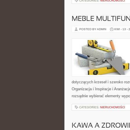
CATEGORIES:
NIERUCHOMOŚCI
MEBLE MULTIFU
POSTED BY ADMIN
KWI - 13 - 
dotyczących krzeseł i szeroko ro
Organizacja i Inspiracje i Aranżac
rozsądnie wybierać elementy wyp
CATEGORIES:
NIERUCHOMOŚCI
KAWA A ZDROWI