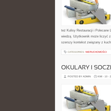
też Kulisy Restauracji i Polecane 
wiedzą. Użytkownik może liczyć za
szerszy kontekst związany z kuch
CATEGORIES:
NIERUCHOMOŚCI
OKULARY I SOC
POSTED BY ADMIN
KWI - 10 - 