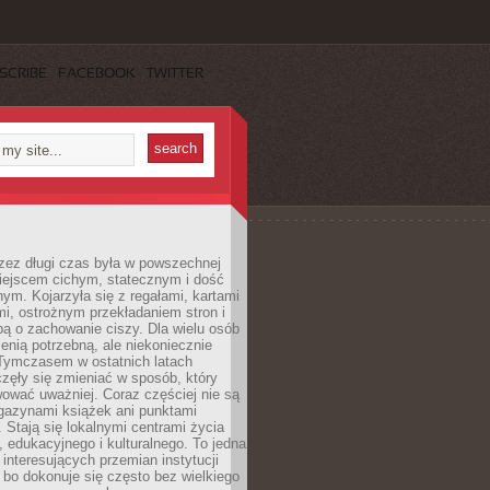
SCRIBE
FACEBOOK
TWITTER
rzez długi czas była w powszechnej
iejscem cichym, statecznym i dość
ym. Kojarzyła się z regałami, kartami
mi, ostrożnym przekładaniem stron i
ą o zachowanie ciszy. Dla wielu osób
zenią potrzebną, ale niekoniecznie
 Tymczasem w ostatnich latach
aczęły się zmieniać w sposób, który
ować uważniej. Coraz częściej nie są
agazynami książek ani punktami
Stają się lokalnymi centrami życia
 edukacyjnego i kulturalnego. To jedna
j interesujących przemian instytucji
 bo dokonuje się często bez wielkiego