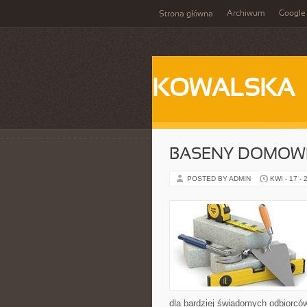
Archiwum
Google
Strona główna
KOWALSKA
BASENY DOMOW
POSTED BY ADMIN
KWI - 17 - 
dla bardziej świadomych odbiorcó