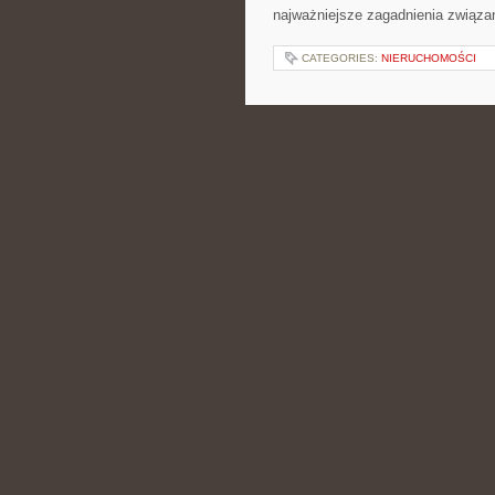
najważniejsze zagadnienia związa
CATEGORIES:
NIERUCHOMOŚCI
PARVIFLORA
POSTED BY ADMIN
KWI - 8 - 2
także do porad pielęgnacyjnych o 
komponowania. To strona dla marzy
odbiorca […]
CATEGORIES:
NIERUCHOMOŚCI