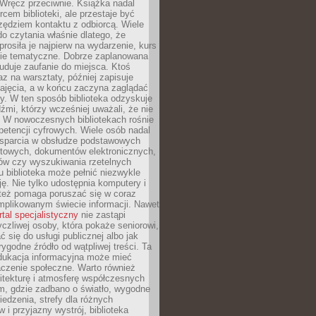
. Wręcz przeciwnie. Książka nadal
rcem biblioteki, ale przestaje być
zędziem kontaktu z odbiorcą. Wiele
o czytania właśnie dlatego, że
prosiła je najpierw na wydarzenie, kurs
nie tematyczne. Dobrze zaplanowana
duje zaufanie do miejsca. Ktoś
az na warsztaty, później zapisuje
zajęcia, a w końcu zaczyna zaglądać
y. W ten sposób biblioteka odzyskuje
dźmi, którzy wcześniej uważali, że nie
h. W nowoczesnych bibliotekach rośnie
petencji cyfrowych. Wiele osób nadal
wsparcia w obsłudze podstawowych
etowych, dokumentów elektronicznych,
ów czy wyszukiwania rzetelnych
Tu biblioteka może pełnić niezwykle
ę. Nie tylko udostępnia komputery i
e też pomaga poruszać się w coraz
mplikowanym świecie informacji. Nawet
rtal specjalistyczny
nie zastąpi
yczliwej osoby, która pokaże seniorowi,
ć się do usługi publicznej albo jak
rygodne źródło od wątpliwej treści. Ta
dukacja informacyjna może mieć
czenie społeczne. Warto również
itekturę i atmosferę współczesnych
am, gdzie zadbano o światło, wygodne
iedzenia, strefy dla różnych
 i przyjazny wystrój, biblioteka