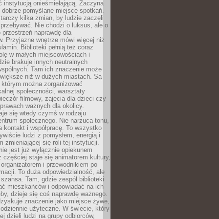
ć instytucją onieśmielającą. Zaczyna
 dobrze pomyślane miejsce spotkań.
rczy kilka zmian, by ludzie zaczęli
 przebywać. Nie chodzi o luksus, ale o
o przestrzeń naprawdę dla
. Przyjazne wnętrze mówi więcej niż
lamin. Biblioteki pełnią też coraz
olę w małych miejscowościach i
dzie brakuje innych neutralnych
 wspólnych. Tam ich znaczenie może
 większe niż w dużych miastach. Są
 którym można zorganizować
kalnej społeczności, warsztaty
wieczór filmowy, zajęcia dla dzieci czy
prawach ważnych dla okolicy.
taje się wtedy czymś w rodzaju
entrum społecznego. Nie narzuca tonu,
a kontakt i współpracę. To wszystko
wiście ludzi z pomysłem, energią i
zmieniającej się roli tej instytucji.
 nie jest już wyłącznie opiekunem
z częściej staje się animatorem kultury,
 organizatorem i przewodnikiem po
rmacji. To duża odpowiedzialność, ale
szansa. Tam, gdzie zespół biblioteki
hać mieszkańców i odpowiadać na ich
eby, dzieje się coś naprawdę ważnego.
dzyskuje znaczenie jako miejsce żywe,
codziennie użyteczne. W świecie, który
ej dzieli ludzi na grupy odbiorców,