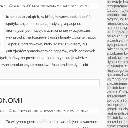
przestaje by
KAWA
przypominać
2026
MOŻLIWOŚĆ KOMENTOWANIA
ZOSTAŁA WYŁĄCZONA
A
Czasem wysta
ZDROWIE
chętniej tam
ta strona to zakątek, w której kawowa codzienność
sygnał, że t
mieszkańców
spotyka się z herbacianą tradycją, a pasja do
niejeden regu
aromatycznych napojów zamienia się w użyteczne
ważniejszą r
osiedlach, g
wskazówki, wartościowe treści i bogaty zbiór tematów.
przestrzeni
To portal poradnikowy, który został stworzony dla
być jeszcze
miejscem, w
entuzjastów aromatycznych naparów, osób ceniących
spotkanie lo
rękodzieła, 
 tych, którzy po prostu chcą poszerzyć swoją wiedzę
dyskusję o s
wowaniem ulubionych napojów. Polecam Porady i Triki
Biblioteka s
miękkiego c
ale umożliwi
wymaga oczy
zrozumieniem 
Bibliotekarz
zbioru. Cora
edukatorem,
ONOMII
świecie info
też ogromna 
potrafi słuc
HISTORIA
2026
MOŻLIWOŚĆ KOMENTOWANIA
ZOSTAŁA WYŁĄCZONA
realne potrz
GASTRONOMII
Biblioteka o
Ta witryna o gastronomii to ciekawe miejsce stworzone
potrzebne i 
coraz części