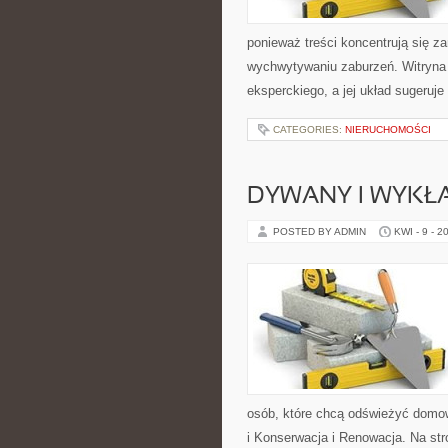
ponieważ treści koncentrują się z
wychwytywaniu zaburzeń. Witryna 
eksperckiego, a jej układ sugeruje
CATEGORIES:
NIERUCHOMOŚCI
DYWANY I WYKŁ
POSTED BY ADMIN
KWI - 9 - 2
osób, które chcą odświeżyć domow
i Konserwacja i Renowacja. Na str