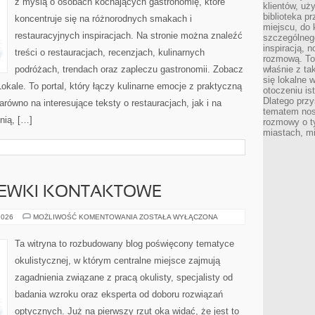
z myślą o osobach kochających gastronomię, które
klientów, uż
biblioteka p
koncentruje się na różnorodnych smakach i
miejscu, do
restauracyjnych inspiracjach. Na stronie można znaleźć
szczególneg
inspiracją, 
treści o restauracjach, recenzjach, kulinarnych
rozmową. To
podróżach, trendach oraz zapleczu gastronomii. Zobacz
właśnie z ta
się lokalne 
Lokale. To portal, który łączy kulinarne emocje z praktyczną
otoczeniu is
Dlatego przy
równo na interesujące teksty o restauracjach, jak i na
tematem nos
nią, […]
rozmowy o t
miastach, mi
ZEWKI KONTAKTOWE
OKULARY
2026
MOŻLIWOŚĆ KOMENTOWANIA
ZOSTAŁA WYŁĄCZONA
I
SOCZEWKI
KONTAKTOWE
Ta witryna to rozbudowany blog poświęcony tematyce
okulistycznej, w którym centralne miejsce zajmują
zagadnienia związane z pracą okulisty, specjalisty od
badania wzroku oraz eksperta od doboru rozwiązań
optycznych. Już na pierwszy rzut oka widać, że jest to