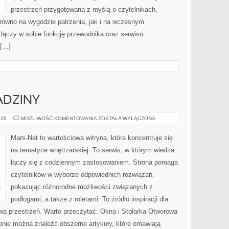
przestrzeń przygotowana z myślą o czytelnikach,
arówno na wygodzie patrzenia, jak i na wczesnym
łączy w sobie funkcję przewodnika oraz serwisu
 […]
ADZINY
DYWANY
026
MOŻLIWOŚĆ KOMENTOWANIA
ZOSTAŁA WYŁĄCZONA
I
WYKŁADZINY
Mars-Net to wartościowa witryna, która koncentruje się
na tematyce wnętrzarskiej. To serwis, w którym wiedza
łączy się z codziennym zastosowaniem. Strona pomaga
czytelników w wyborze odpowiednich rozwiązań,
pokazując różnorodne możliwości związanych z
podłogami, a także z roletami. To źródło inspiracji dla
ą przestrzeń. Warto przeczytać: Okna i Stolarka Otworowa
onie można znaleźć obszerne artykuły, które omawiają