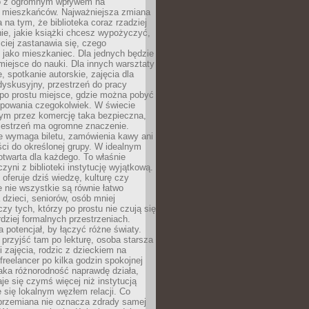
to z ogromnym wpływem na
 mieszkańców. Najważniejsza zmiana
 na tym, że biblioteka coraz rzadziej
ie, jakie książki chcesz wypożyczyć,
ciej zastanawia się, czego
 jako mieszkaniec. Dla jednych będzie
miejsce do nauki. Dla innych warsztaty
 spotkanie autorskie, zajęcia dla
 dyskusyjny, przestrzeń do pracy
 po prostu miejsce, gdzie można pobyć
upowania czegokolwiek. W świecie
m przez komercję taka bezpieczna,
zestrzeń ma ogromne znaczenie.
ie wymaga biletu, zamówienia kawy ani
ci do określonej grupy. W idealnym
otwarta dla każdego. To właśnie
zyni z biblioteki instytucję wyjątkową.
 oferuje dziś wiedzę, kulturę czy
e nie wszystkie są równie łatwo
 dzieci, seniorów, osób mniej
y tych, którzy po prostu nie czują się
dziej formalnych przestrzeniach.
a potencjał, by łączyć różne światy.
rzyjść tam po lekturę, osoba starsza
 zajęcia, rodzic z dzieckiem na
 freelancer po kilka godzin spokojnej
aka różnorodność naprawdę działa,
aje się czymś więcej niż instytucją
je się lokalnym węzłem relacji. Co
 przemiana nie oznacza zdrady samej