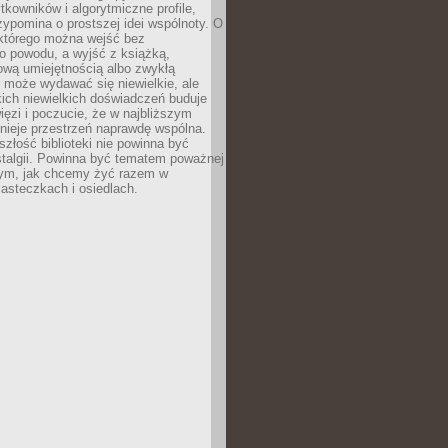
ytkowników i algorytmiczne profile,
rzypomina o prostszej idei wspólnoty. O
 którego można wejść bez
o powodu, a wyjść z książką,
nową umiejętnością albo zwykłą
 może wydawać się niewielkie, ale
kich niewielkich doświadczeń buduje
więzi i poczucie, że w najbliższym
tnieje przestrzeń naprawdę wspólna.
szłość biblioteki nie powinna być
talgii. Powinna być tematem poważnej
ym, jak chcemy żyć razem w
asteczkach i osiedlach.