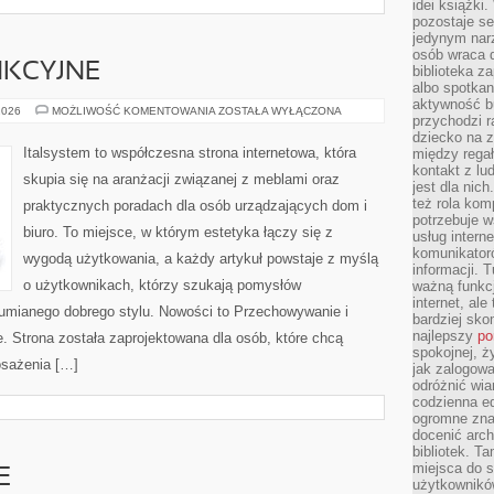
idei książki
pozostaje se
jedynym nar
osób wraca d
NKCYJNE
biblioteka za
albo spotka
aktywność bu
MEBLE
2026
MOŻLIWOŚĆ KOMENTOWANIA
ZOSTAŁA WYŁĄCZONA
przychodzi r
MULTIFUNKCYJNE
dziecko na 
Italsystem to współczesna strona internetowa, która
między regał
kontakt z lu
skupia się na aranżacji związanej z meblami oraz
jest dla nic
też rola kom
praktycznych poradach dla osób urządzających dom i
potrzebuje 
biuro. To miejsce, w którym estetyka łączy się z
usług intern
komunikator
wygodą użytkowania, a każdy artykuł powstaje z myślą
informacji. 
o użytkownikach, którzy szukają pomysłów
ważną funkcj
internet, al
zumianego dobrego stylu. Nowości to Przechowywanie i
bardziej sko
najlepszy
po
je. Strona została zaprojektowana dla osób, które chcą
spokojnej, ż
osażenia […]
jak zalogowa
odróżnić wia
codzienna e
ogromne zna
docenić arch
bibliotek. T
miejsca do s
E
użytkowników