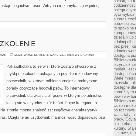
hałasu, za 
codzienność
ostaje bogactwo treści. Witryna nie zamyka się w jednej
polega chyba
pyta wyłączn
a coraz częś
potrzebujesz
to spokojne 
komputerowe,
dzieci, klub
zdalnej albo
SZKOLENIE
bez presji k
zdominowany
WYCHOWANIE
2026
MOŻLIWOŚĆ KOMENTOWANIA
ZOSTAŁA WYŁĄCZONA
dostępna pr
I
Biblioteka n
SZKOLENIE
przynależnoś
Pakawilkolaka to serwis, które zostało stworzone z
modelu jest 
myślą o osobach kochających psy. To rozbudowany
dostępność c
Wiele miejsc
przewodnik, w którym odbiorca znajdzie praktyczne
rozrywkę, al
dostępne dla
porady dotyczące hodowli psów. To internetowy
zamożnych cz
przewodnik dla właścicieli psów, w którym poradnictwo
pewnie w bar
Biblioteka m
łączą się w czytelny zbiór treści. Fajne kategorie to
Uczeń może p
. Na stronie można znaleźć szczegółowe charakterystyki
po rozmowę i
warsztaty, a
h ras. Dzięki temu użytkownik ma możliwość dopasować psa
pracy. Gdy t
biblioteka st
kultury. Sta
ciekawe, ta