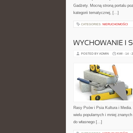
Gadżety. Mocną stroną portalu poz
kategorii tematycznej, […]
CATEGORIES:
NIERUCHOMOŚCI
WYCHOWANIE I 
POSTED BY ADMIN
KWI - 14 - 
Rasy Psów i Psia Kultura i Media
wielu popularnych i mniej znanyc
do własnego […]