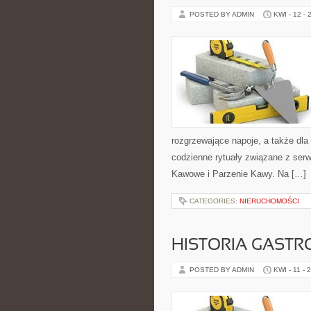
POSTED BY ADMIN
KWI - 12 - 
rozgrzewające napoje, a także dla
codzienne rytuały związane z ser
Kawowe i Parzenie Kawy. Na […]
CATEGORIES:
NIERUCHOMOŚCI
HISTORIA GASTR
POSTED BY ADMIN
KWI - 11 - 