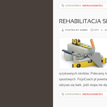
CATEGORIES:
NIERUCHOMOŚCI
REHABILITACJA 
POSTED BY ADMIN
STY - 1 - 2
ryzykownych skrótów. Polecamy kat
spustowych. FizjoCoach.pl powstał
odzywa się bark, jeśli stopa nie da
CATEGORIES:
NIERUCHOMOŚCI