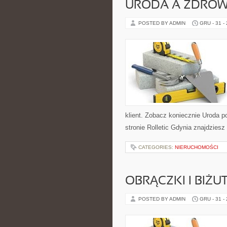
URODA A ZDROW
POSTED BY ADMIN
GRU - 31 -
klient. Zobacz koniecznie Uroda 
stronie Rolletic Gdynia znajdziesz
CATEGORIES:
NIERUCHOMOŚCI
OBRĄCZKI I BIŻU
POSTED BY ADMIN
GRU - 31 -