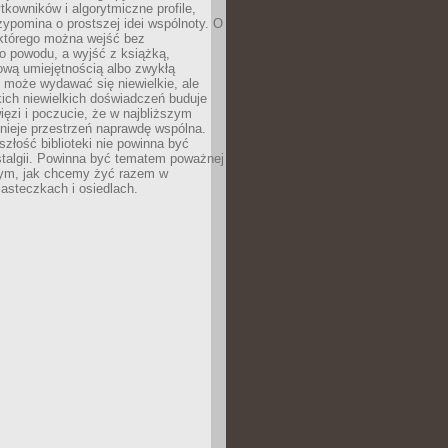
ytkowników i algorytmiczne profile,
rzypomina o prostszej idei wspólnoty. O
 którego można wejść bez
o powodu, a wyjść z książką,
nową umiejętnością albo zwykłą
 może wydawać się niewielkie, ale
kich niewielkich doświadczeń buduje
więzi i poczucie, że w najbliższym
tnieje przestrzeń naprawdę wspólna.
szłość biblioteki nie powinna być
talgii. Powinna być tematem poważnej
ym, jak chcemy żyć razem w
asteczkach i osiedlach.