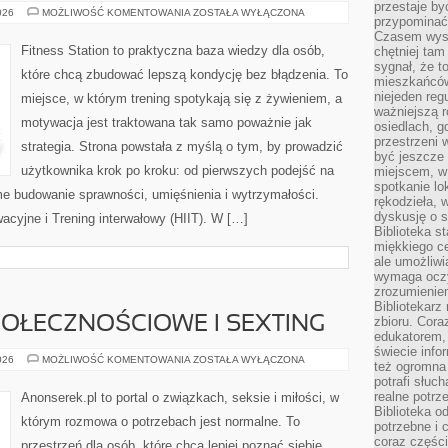
przestaje by
KALISTENIKA
026
MOŻLIWOŚĆ KOMENTOWANIA
ZOSTAŁA WYŁĄCZONA
przypominać
–
TRENING
Czasem wysta
Z
Fitness Station to praktyczna baza wiedzy dla osób,
chętniej tam
WŁASNYM
sygnał, że t
CIĘŻAREM
które chcą zbudować lepszą kondycję bez błądzenia. To
CIAŁA
mieszkańców
niejeden regu
miejsce, w którym trening spotykają się z żywieniem, a
ważniejszą r
motywacja jest traktowana tak samo poważnie jak
osiedlach, g
przestrzeni
strategia. Strona powstała z myślą o tym, by prowadzić
być jeszcze
użytkownika krok po kroku: od pierwszych podejść na
miejscem, w
spotkanie lo
me budowanie sprawności, umięśnienia i wytrzymałości.
rękodzieła, 
dyskusję o s
acyjne i Trening interwałowy (HIIT). W […]
Biblioteka s
miękkiego c
ale umożliwi
wymaga oczy
zrozumieniem 
Bibliotekarz
POŁECZNOŚCIOWE I SEXTING
zbioru. Cora
edukatorem,
świecie info
SEKS
026
MOŻLIWOŚĆ KOMENTOWANIA
ZOSTAŁA WYŁĄCZONA
też ogromna 
A
potrafi słuc
MEDIA
SPOŁECZNOŚCIOWE
realne potrz
Anonserek.pl to portal o związkach, seksie i miłości, w
I
Biblioteka o
SEXTING
którym rozmowa o potrzebach jest normalne. To
potrzebne i 
coraz części
przestrzeń dla osób, które chcą lepiej poznać siebie