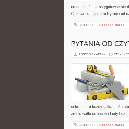
na co dzień, jak przygotować się do
Ciekawe kategorie to Pytania od 
CATEGORIES:
NIERUCHOMOŚCI
PYTANIA OD CZ
POSTED BY ADMIN
STY - 4 - 2
sekretem, a każdy gałka może sta
zrobić wafle do lodów i Lody bez 
CATEGORIES:
NIERUCHOMOŚCI