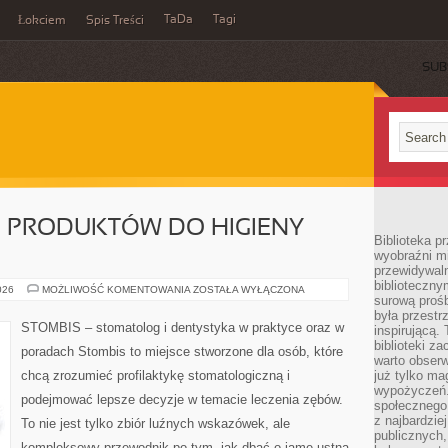
TaDa
Tagi
Łokciem
Spis Treści
SUB
JE PRODUKTÓW DO HIGIENY
Biblioteka p
wyobraźni m
przewidywaln
biblioteczny
TESTY
026
MOŻLIWOŚĆ KOMENTOWANIA
ZOSTAŁA WYŁĄCZONA
surową prośb
I
RECENZJE
była przestr
PRODUKTÓW
STOMBIS – stomatolog i dentystyka w praktyce oraz w
inspirującą.
DO
HIGIENY
biblioteki z
poradach Stombis to miejsce stworzone dla osób, które
JAMY
warto obserw
USTNEJ
chcą zrozumieć profilaktykę stomatologiczną i
już tylko m
wypożyczeń. 
podejmować lepsze decyzje w temacie leczenia zębów.
społecznego,
z najbardzie
To nie jest tylko zbiór luźnych wskazówek, ale
publicznych,
kompleksowy przewodnik po tym, jak dbać o jamę ustną