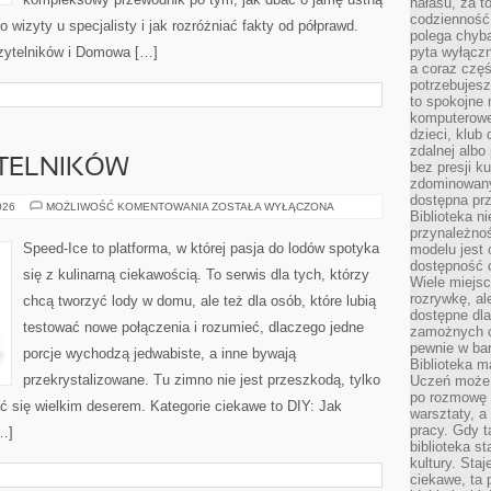
hałasu, za 
codzienność
 wizyty u specjalisty i jak rozróżniać fakty od półprawd.
polega chyba
czytelników i Domowa […]
pyta wyłączn
a coraz częś
potrzebujesz
to spokojne 
komputerowe,
dzieci, klub
zdalnej albo
YTELNIKÓW
bez presji k
zdominowany
dostępna pr
PYTANIA
026
MOŻLIWOŚĆ KOMENTOWANIA
ZOSTAŁA WYŁĄCZONA
Biblioteka n
OD
CZYTELNIKÓW
przynależnoś
Speed-Ice to platforma, w której pasja do lodów spotyka
modelu jest 
dostępność c
się z kulinarną ciekawością. To serwis dla tych, którzy
Wiele miejsc
rozrywkę, al
chcą tworzyć lody w domu, ale też dla osób, które lubią
dostępne dla
testować nowe połączenia i rozumieć, dlaczego jedne
zamożnych cz
pewnie w bar
porcje wychodzą jedwabiste, a inne bywają
Biblioteka m
przekrystalizowane. Tu zimno nie jest przeszkodą, tylko
Uczeń może p
po rozmowę i
ć się wielkim deserem. Kategorie ciekawe to DIY: Jak
warsztaty, a
pracy. Gdy t
[…]
biblioteka st
kultury. Sta
ciekawe, ta