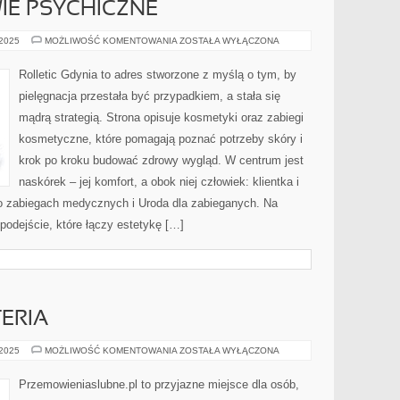
IE PSYCHICZNE
URODA
 2025
MOŻLIWOŚĆ KOMENTOWANIA
ZOSTAŁA WYŁĄCZONA
A
ZDROWIE
PSYCHICZNE
Rolletic Gdynia to adres stworzone z myślą o tym, by
pielęgnacja przestała być przypadkiem, a stała się
mądrą strategią. Strona opisuje kosmetyki oraz zabiegi
kosmetyczne, które pomagają poznać potrzeby skóry i
krok po kroku budować zdrowy wygląd. W centrum jest
naskórek – jej komfort, a obok niej człowiek: klientka i
po zabiegach medycznych i Uroda dla zabieganych. Na
 podejście, które łączy estetykę […]
TERIA
OBRĄCZKI
 2025
MOŻLIWOŚĆ KOMENTOWANIA
ZOSTAŁA WYŁĄCZONA
I
BIŻUTERIA
Przemowieniaslubne.pl to przyjazne miejsce dla osób,