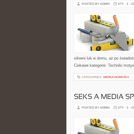
POSTED BY ADMIN
STY - 3 - 2
siłowni lub w domu, aż po świado
Ciekawe kategorie: Techniki motyw
CATEGORIES:
NIERUCHOMOŚCI
SEKS A MEDIA S
POSTED BY ADMIN
STY - 3 - 2