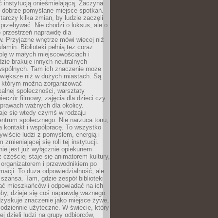
ć instytucją onieśmielającą. Zaczyna
 dobrze pomyślane miejsce spotkań.
rczy kilka zmian, by ludzie zaczęli
 przebywać. Nie chodzi o luksus, ale o
o przestrzeń naprawdę dla
. Przyjazne wnętrze mówi więcej niż
lamin. Biblioteki pełnią też coraz
olę w małych miejscowościach i
dzie brakuje innych neutralnych
 wspólnych. Tam ich znaczenie może
 większe niż w dużych miastach. Są
 którym można zorganizować
kalnej społeczności, warsztaty
wieczór filmowy, zajęcia dla dzieci czy
prawach ważnych dla okolicy.
taje się wtedy czymś w rodzaju
entrum społecznego. Nie narzuca tonu,
a kontakt i współpracę. To wszystko
wiście ludzi z pomysłem, energią i
zmieniającej się roli tej instytucji.
 nie jest już wyłącznie opiekunem
z częściej staje się animatorem kultury,
 organizatorem i przewodnikiem po
rmacji. To duża odpowiedzialność, ale
szansa. Tam, gdzie zespół biblioteki
hać mieszkańców i odpowiadać na ich
eby, dzieje się coś naprawdę ważnego.
dzyskuje znaczenie jako miejsce żywe,
codziennie użyteczne. W świecie, który
ej dzieli ludzi na grupy odbiorców,