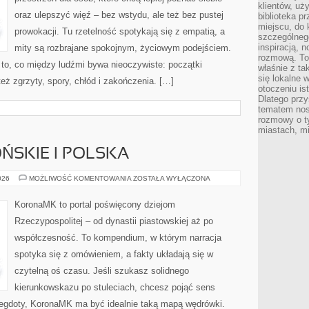
klientów, uż
oraz ulepszyć więź – bez wstydu, ale też bez pustej
biblioteka p
miejscu, do
prowokacji. Tu rzetelność spotykają się z empatią, a
szczególneg
inspiracją, 
mity są rozbrajane spokojnym, życiowym podejściem.
rozmową. To
 to, co między ludźmi bywa nieoczywiste: początki
właśnie z ta
się lokalne 
też zgrzyty, spory, chłód i zakończenia. […]
otoczeniu is
Dlatego przy
tematem nos
rozmowy o t
miastach, mi
ŃSKIE I POLSKA
WOJNY
026
MOŻLIWOŚĆ KOMENTOWANIA
ZOSTAŁA WYŁĄCZONA
NAPOLEOŃSKIE
I
POLSKA
KoronaMK to portal poświęcony dziejom
Rzeczypospolitej – od dynastii piastowskiej aż po
współczesność. To kompendium, w którym narracja
spotyka się z omówieniem, a fakty układają się w
czytelną oś czasu. Jeśli szukasz solidnego
kierunkowskazu po stuleciach, chcesz pojąć sens
negdoty, KoronaMK ma być idealnie taką mapą wędrówki.