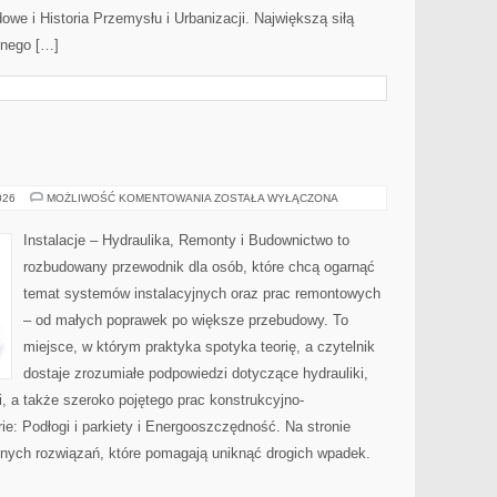
we i Historia Przemysłu i Urbanizacji. Największą siłą
ednego […]
OGRZEWANIE
026
MOŻLIWOŚĆ KOMENTOWANIA
ZOSTAŁA WYŁĄCZONA
Instalacje – Hydraulika, Remonty i Budownictwo to
rozbudowany przewodnik dla osób, które chcą ogarnąć
temat systemów instalacyjnych oraz prac remontowych
– od małych poprawek po większe przebudowy. To
miejsce, w którym praktyka spotyka teorię, a czytelnik
dostaje zrozumiałe podpowiedzi dotyczące hydrauliki,
 a także szeroko pojętego prac konstrukcyjno-
: Podłogi i parkiety i Energooszczędność. Na stronie
znych rozwiązań, które pomagają uniknąć drogich wpadek.