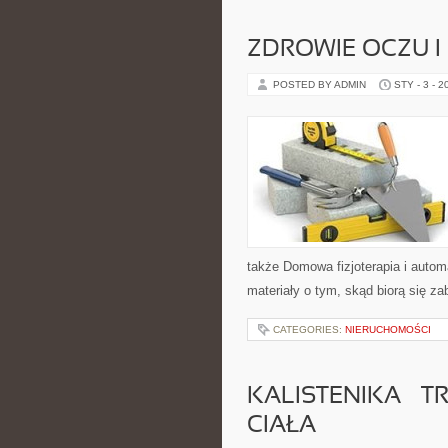
ZDROWIE OCZU I
POSTED BY ADMIN
STY - 3 - 2
także Domowa fizjoterapia i automa
materiały o tym, skąd biorą się za
CATEGORIES:
NIERUCHOMOŚCI
KALISTENIKA – 
CIAŁA