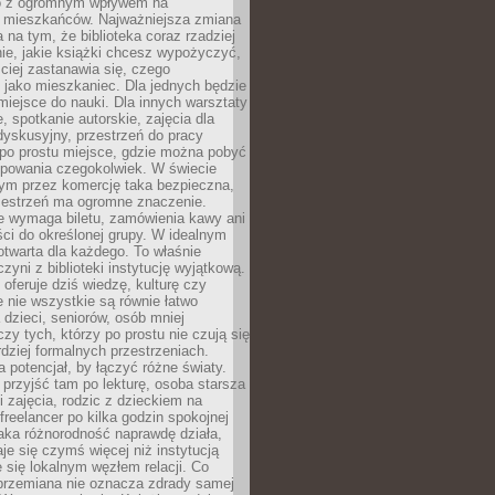
to z ogromnym wpływem na
 mieszkańców. Najważniejsza zmiana
 na tym, że biblioteka coraz rzadziej
ie, jakie książki chcesz wypożyczyć,
ciej zastanawia się, czego
 jako mieszkaniec. Dla jednych będzie
miejsce do nauki. Dla innych warsztaty
 spotkanie autorskie, zajęcia dla
 dyskusyjny, przestrzeń do pracy
 po prostu miejsce, gdzie można pobyć
upowania czegokolwiek. W świecie
m przez komercję taka bezpieczna,
zestrzeń ma ogromne znaczenie.
ie wymaga biletu, zamówienia kawy ani
ci do określonej grupy. W idealnym
otwarta dla każdego. To właśnie
zyni z biblioteki instytucję wyjątkową.
 oferuje dziś wiedzę, kulturę czy
e nie wszystkie są równie łatwo
 dzieci, seniorów, osób mniej
y tych, którzy po prostu nie czują się
dziej formalnych przestrzeniach.
a potencjał, by łączyć różne światy.
rzyjść tam po lekturę, osoba starsza
 zajęcia, rodzic z dzieckiem na
 freelancer po kilka godzin spokojnej
aka różnorodność naprawdę działa,
aje się czymś więcej niż instytucją
je się lokalnym węzłem relacji. Co
 przemiana nie oznacza zdrady samej