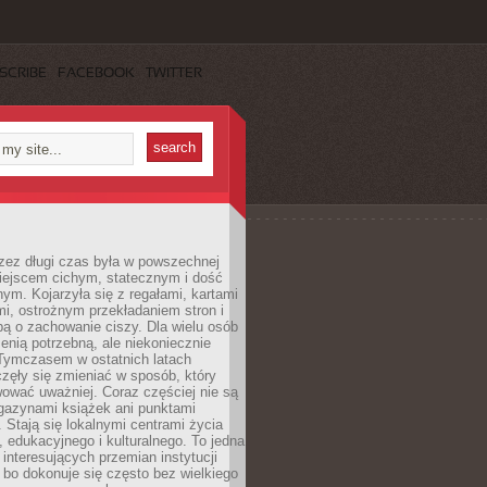
SCRIBE
FACEBOOK
TWITTER
rzez długi czas była w powszechnej
iejscem cichym, statecznym i dość
ym. Kojarzyła się z regałami, kartami
mi, ostrożnym przekładaniem stron i
ą o zachowanie ciszy. Dla wielu osób
zenią potrzebną, ale niekoniecznie
 Tymczasem w ostatnich latach
aczęły się zmieniać w sposób, który
ować uważniej. Coraz częściej nie są
agazynami książek ani punktami
Stają się lokalnymi centrami życia
 edukacyjnego i kulturalnego. To jedna
j interesujących przemian instytucji
 bo dokonuje się często bez wielkiego