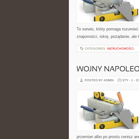
To serwis, który pomaga rozumieć
znajomości, iskrę, pożądanie, ale 
CATEGORIES:
NIERUCHOMOŚCI
WOJNY NAPOLEO
POSTED BY ADMIN
STY - 1 - 2
przemian albo po prostu cenisz a