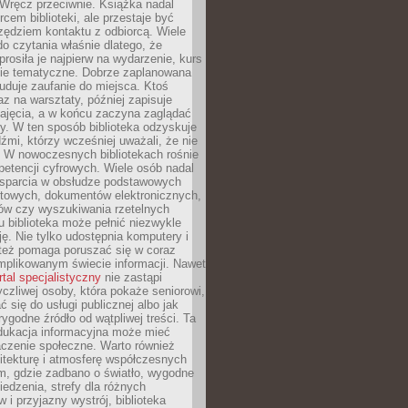
. Wręcz przeciwnie. Książka nadal
rcem biblioteki, ale przestaje być
zędziem kontaktu z odbiorcą. Wiele
o czytania właśnie dlatego, że
prosiła je najpierw na wydarzenie, kurs
nie tematyczne. Dobrze zaplanowana
duje zaufanie do miejsca. Ktoś
az na warsztaty, później zapisuje
zajęcia, a w końcu zaczyna zaglądać
y. W ten sposób biblioteka odzyskuje
dźmi, którzy wcześniej uważali, że nie
h. W nowoczesnych bibliotekach rośnie
petencji cyfrowych. Wiele osób nadal
wsparcia w obsłudze podstawowych
etowych, dokumentów elektronicznych,
ów czy wyszukiwania rzetelnych
Tu biblioteka może pełnić niezwykle
ę. Nie tylko udostępnia komputery i
e też pomaga poruszać się w coraz
mplikowanym świecie informacji. Nawet
rtal specjalistyczny
nie zastąpi
yczliwej osoby, która pokaże seniorowi,
ć się do usługi publicznej albo jak
rygodne źródło od wątpliwej treści. Ta
dukacja informacyjna może mieć
czenie społeczne. Warto również
itekturę i atmosferę współczesnych
am, gdzie zadbano o światło, wygodne
iedzenia, strefy dla różnych
 i przyjazny wystrój, biblioteka