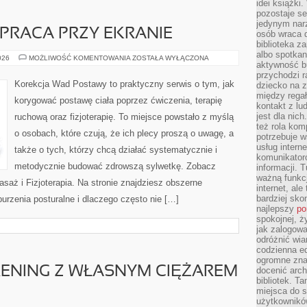
idei książki
pozostaje se
jedynym nar
 PRACA PRZY EKRANIE
osób wraca d
biblioteka za
albo spotka
ZDROWIE
026
MOŻLIWOŚĆ KOMENTOWANIA
ZOSTAŁA WYŁĄCZONA
aktywność bu
OCZU
I
przychodzi r
PRACA
Korekcja Wad Postawy to praktyczny serwis o tym, jak
dziecko na 
PRZY
między regał
EKRANIE
korygować postawę ciała poprzez ćwiczenia, terapię
kontakt z lu
jest dla nic
ruchową oraz fizjoterapię. To miejsce powstało z myślą
też rola kom
o osobach, które czują, że ich plecy proszą o uwagę, a
potrzebuje 
usług intern
także o tych, którzy chcą działać systematycznie i
komunikator
metodycznie budować zdrowszą sylwetkę. Zobacz
informacji. 
ważną funkcj
saż i Fizjoterapia. Na stronie znajdziesz obszerne
internet, al
bardziej sko
burzenia posturalne i dlaczego często nie […]
najlepszy
po
spokojnej, ż
jak zalogowa
odróżnić wia
codzienna e
ogromne zna
TRENING Z WŁASNYM CIĘŻAREM
docenić arch
bibliotek. T
miejsca do s
użytkowników