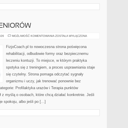
SENIORÓW
REHABILITACJA
026
MOŻLIWOŚĆ KOMENTOWANIA
ZOSTAŁA WYŁĄCZONA
SENIORÓW
FizjoCoach.pl to nowoczesna strona poświęcona
rehabilitacji, odbudowie formy oraz bezpiecznemu
leczeniu kontuzji. To miejsce, w którym praktyka
spotyka się z treningiem, a proces usprawniania staje
się czytelny. Strona pomaga odczytać sygnały
organizmu i uczy, jak trenować ponownie bez
egorie: Profilaktyka urazów i Terapia punktów
 z myślą o osobach, które chcą działać konkretnie. Jeśli
je spokoju, albo jeśli po […]