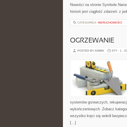
Nowości na stronie Symbole Narodo
historii jest ciągłość zdarzeń: z j
CATEGORIES:
NIERUCHOMOŚCI
OGRZEWANIE
POSTED BY ADMIN
STY - 1 - 2
systemów grzewczych, rekuperacji,
wykończeniowych. Zobacz kategorie
wszystko kręci się wokół bezpiec
[…]