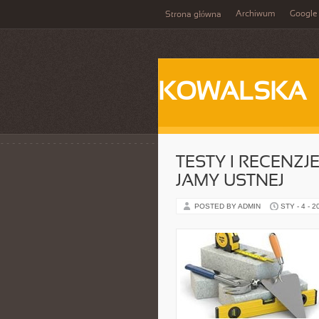
Archiwum
Google
Strona główna
KOWALSKA
TESTY I RECENZ
JAMY USTNEJ
POSTED BY ADMIN
STY - 4 - 2