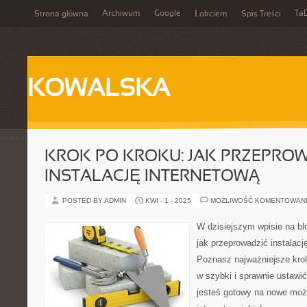
Archiwum
Google
Ta
Strona główna
Łokciem
Spis Treści
KOWALSKA
KROK PO KROKU: JAK PRZEPRO
INSTALACJĘ INTERNETOWĄ
POSTED BY ADMIN
KWI - 1 - 2025
MOŻLIWOŚĆ KOMENTOWAN
W dzisiejszym wpisie na b
jak przeprowadzić instalac
Poznasz najważniejsze krok
w szybki i sprawnie ustawi
jesteś gotowy na nowe możl