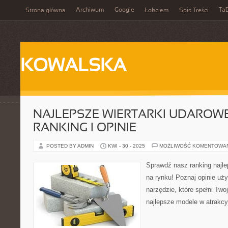
Archiwum
Google
Ta
Strona główna
Łokciem
Spis Treści
KOWALSKA
NAJLEPSZE WIERTARKI UDAROWE
RANKING I OPINIE
POSTED BY ADMIN
KWI - 30 - 2025
MOŻLIWOŚĆ KOMENTOWA
Sprawdź nasz ranking najl
na rynku! Poznaj opinie uż
narzędzie, które spełni Two
najlepsze modele w atrakc