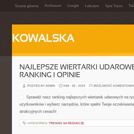
Archiwum
Google
Ta
Strona główna
Łokciem
Spis Treści
KOWALSKA
NAJLEPSZE WIERTARKI UDAROWE
RANKING I OPINIE
POSTED BY ADMIN
KWI - 30 - 2025
MOŻLIWOŚĆ KOMENTOWA
Sprawdź nasz ranking najlepszych wiertarek udarowych na ryn
użytkowników i wybierz narzędzie, które spełni Twoje oczekiwani
atrakcyjnych cenach!
CATEGORIES:
TRENING NA REDUKCJĘ