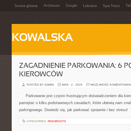
Archiwum
Google
Ta
Strona główna
Łokciem
Spis Treści
KOWALSKA
ZAGADNIENIE PARKOWANIA: 6 
KIEROWCÓW
POSTED BY ADMIN
MAR - 2 - 2025
MOŻLIWOŚĆ KOMENTOWAN
Parkowanie jest często frustrującym doświadczeniem dla kie
pamiętać o kilku podstawowych zasadach, które ułatwią nam znal
parkingowego. Dowiedz się, jak parkować sprawnie i bez stresu!
CATEGORIES:
IRISHROOTS