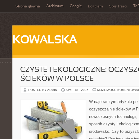
Archiwum
Google
Ta
Strona główna
Łokciem
Spis Treści
KOWALSKA
CZYSTE I EKOLOGICZNE: OCZYS
ŚCIEKÓW W POLSCE
POSTED BY ADMIN
KWI - 18 - 2025
MOŻLIWOŚĆ KOMENTOWA
W najnowszym artykule pr
oczyszczalnie ścieków w P
nowoczesnych technologii,
sposób czysty i ekologiczn
środowisko. Czy to przysz
odpadów? Dowiedz się więc