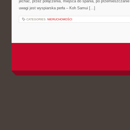
jechać, przez połączenia, miejsca do spania, po przemieszczanie 
uwagi jest wyspiarska perła – Koh Samui […]
CATEGORIES:
NIERUCHOMOŚCI