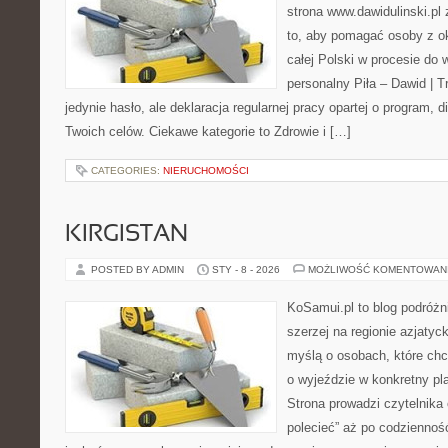
strona www.dawidulinski.pl
to, aby pomagać osoby z oko
całej Polski w procesie do 
personalny Piła – Dawid | Tre
jedynie hasło, ale deklaracja regularnej pracy opartej o program, d
Twoich celów. Ciekawe kategorie to Zdrowie i […]
CATEGORIES:
NIERUCHOMOŚCI
KIRGISTAN
POSTED BY ADMIN
STY - 8 - 2026
MOŻLIWOŚĆ KOMENTOWAN
KoSamui.pl to blog podróżni
szerzej na regionie azjatyc
myślą o osobach, które ch
o wyjeździe w konkretny pl
Strona prowadzi czytelnika
polecieć” aż po codzienność