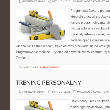
POSTED BY ADMIN
STY - 10 - 2026
MOŻLIWOŚĆ KOMENTOWA
Programista Java to przest
które chcą uczyć się Javy 
karierę programistyczną, ale
tworzą aplikacje i szukają 
materiały e-learningowe, bl
zadania oparte o realne sce
wiedza nie zostaje w teorii, tylko od razu przekłada się na umiej
Programowanie mobilne i Pytania od czytelników. W centrum tej st
Zamiast […]
CATEGORIES:
NIERUCHOMOŚCI
TRENING PERSONALNY
POSTED BY ADMIN
STY - 10 - 2026
MOŻLIWOŚĆ KOMENTOWA
Dzień dobry! Jeśli szukasz 
z strategią żywieniową i p