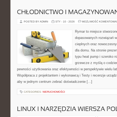
CHŁODNICTWO I MAGAZYNOWANI
POSTED BY ADMIN
STY - 10 - 2026
MOŻLIWOŚĆ KOMENTOWA
Rymar to miejsce stworzone
dopasowanych rozwiązań w
cieplnych oraz nowoczesny
dla domu. Na stronie preze
typu heat pump i szeroko r
grzewcze z myślą o codzien
pewności użytkowania oraz efektywności w perspektywie wielu lat
Współpraca z projektantem i wykonawcą i Testy i recenzje urządze
aby w jednym centrum zebrać doświadczenie […]
CATEGORIES:
NIERUCHOMOŚCI
LINUX I NARZĘDZIA WIERSZA P