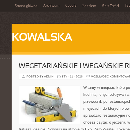
Archiwum
Google
Ta
Strona główna
Łokciem
Spis Treści
KOWALSKA
WEGETARIAŃSKIE I WEGAŃSKIE 
POSTED BY ADMIN
STY - 11 - 2026
MOŻLIWOŚĆ KOMENTOWA
Witamy w miejscu, które p
kuchnią i chęci odkrywania
przewodnik po restauracjac
miejscach, do których prowa
sprawdzać restauracyjne no
chcesz czytać o jedzeniu w
trafiasz idealnie. Nowości na stronie to Eko, Zero Waste i Lokaln