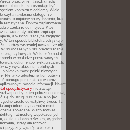
. Wręcz przeciwnie. Książka nadal
rcem biblioteki, ale przestaje być
zędziem kontaktu z odbiorcą. Wiele
o czytania właśnie dlatego, że
prosiła je najpierw na wydarzenie, kurs
nie tematyczne. Dobrze zaplanowana
duje zaufanie do miejsca. Ktoś
az na warsztaty, później zapisuje
zajęcia, a w końcu zaczyna zaglądać
y. W ten sposób biblioteka odzyskuje
dźmi, którzy wcześniej uważali, że nie
h. W nowoczesnych bibliotekach rośnie
petencji cyfrowych. Wiele osób nadal
wsparcia w obsłudze podstawowych
etowych, dokumentów elektronicznych,
ów czy wyszukiwania rzetelnych
Tu biblioteka może pełnić niezwykle
ę. Nie tylko udostępnia komputery i
e też pomaga poruszać się w coraz
mplikowanym świecie informacji. Nawet
rtal specjalistyczny
nie zastąpi
yczliwej osoby, która pokaże seniorowi,
ć się do usługi publicznej albo jak
rygodne źródło od wątpliwej treści. Ta
dukacja informacyjna może mieć
czenie społeczne. Warto również
itekturę i atmosferę współczesnych
am, gdzie zadbano o światło, wygodne
iedzenia, strefy dla różnych
 i przyjazny wystrój, biblioteka