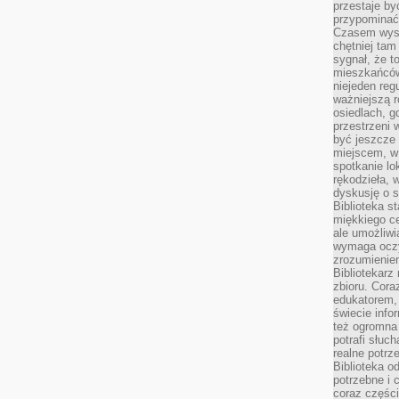
przestaje by
przypominać
Czasem wysta
chętniej tam
sygnał, że t
mieszkańców
niejeden regu
ważniejszą r
osiedlach, g
przestrzeni
być jeszcze
miejscem, w
spotkanie lo
rękodzieła, 
dyskusję o s
Biblioteka s
miękkiego c
ale umożliwi
wymaga oczy
zrozumieniem 
Bibliotekarz
zbioru. Cora
edukatorem,
świecie info
też ogromna 
potrafi słuc
realne potrz
Biblioteka o
potrzebne i 
coraz części