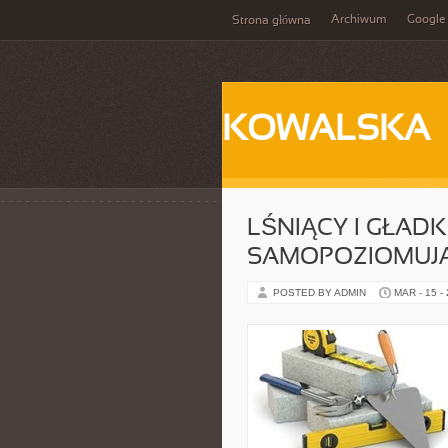
Archiwum
Google
Strona główna
KOWALSKA
LŚNIĄCY I GŁAD
SAMOPOZIOMUJ
POSTED BY ADMIN
MAR - 15 -