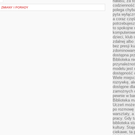
hałasu, za 
codzienność
ZMIANY I PORADY
polega chyba
pyta wyłączn
a coraz częś
potrzebujesz
to spokojne 
komputerowe,
dzieci, klub
zdalnej albo
bez presji k
zdominowany
dostępna pr
Biblioteka n
przynależnoś
modelu jest 
dostępność c
Wiele miejsc
rozrywkę, al
dostępne dla
zamożnych cz
pewnie w bar
Biblioteka m
Uczeń może p
po rozmowę i
warsztaty, a
pracy. Gdy t
biblioteka st
kultury. Sta
ciekawe, ta