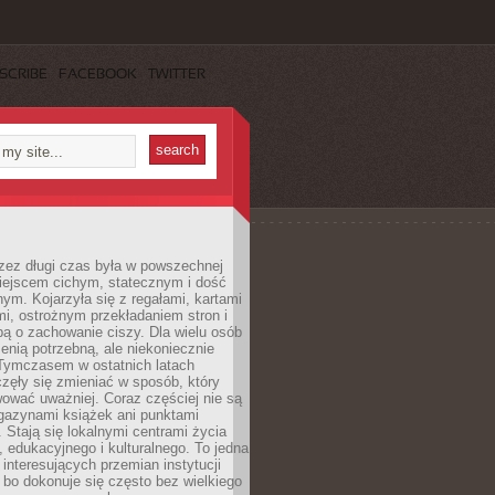
SCRIBE
FACEBOOK
TWITTER
rzez długi czas była w powszechnej
iejscem cichym, statecznym i dość
ym. Kojarzyła się z regałami, kartami
mi, ostrożnym przekładaniem stron i
ą o zachowanie ciszy. Dla wielu osób
zenią potrzebną, ale niekoniecznie
 Tymczasem w ostatnich latach
aczęły się zmieniać w sposób, który
ować uważniej. Coraz częściej nie są
agazynami książek ani punktami
Stają się lokalnymi centrami życia
 edukacyjnego i kulturalnego. To jedna
j interesujących przemian instytucji
 bo dokonuje się często bez wielkiego