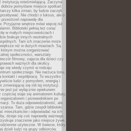
ć instytucją onieśmielającą. Zaczyna
 dobrze pomyślane miejsce spotkań.
rczy kilka zmian, by ludzie zaczęli
 przebywać. Nie chodzi o luksus, ale o
o przestrzeń naprawdę dla
. Przyjazne wnętrze mówi więcej niż
lamin. Biblioteki pełnią też coraz
olę w małych miejscowościach i
dzie brakuje innych neutralnych
 wspólnych. Tam ich znaczenie może
 większe niż w dużych miastach. Są
 którym można zorganizować
kalnej społeczności, warsztaty
wieczór filmowy, zajęcia dla dzieci czy
prawach ważnych dla okolicy.
taje się wtedy czymś w rodzaju
entrum społecznego. Nie narzuca tonu,
a kontakt i współpracę. To wszystko
wiście ludzi z pomysłem, energią i
zmieniającej się roli tej instytucji.
 nie jest już wyłącznie opiekunem
z częściej staje się animatorem kultury,
 organizatorem i przewodnikiem po
rmacji. To duża odpowiedzialność, ale
szansa. Tam, gdzie zespół biblioteki
hać mieszkańców i odpowiadać na ich
eby, dzieje się coś naprawdę ważnego.
dzyskuje znaczenie jako miejsce żywe,
codziennie użyteczne. W świecie, który
ej dzieli ludzi na grupy odbiorców,