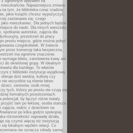
to z ogromnym wpływem na
 mieszkańców. Najważniejsza zmiana
 na tym, że biblioteka coraz rzadziej
ie, jakie książki chcesz wypożyczyć,
ciej zastanawia się, czego
 jako mieszkaniec. Dla jednych będzie
miejsce do nauki. Dla innych warsztaty
 spotkanie autorskie, zajęcia dla
 dyskusyjny, przestrzeń do pracy
 po prostu miejsce, gdzie można pobyć
upowania czegokolwiek. W świecie
m przez komercję taka bezpieczna,
zestrzeń ma ogromne znaczenie.
ie wymaga biletu, zamówienia kawy ani
ci do określonej grupy. W idealnym
otwarta dla każdego. To właśnie
zyni z biblioteki instytucję wyjątkową.
 oferuje dziś wiedzę, kulturę czy
e nie wszystkie są równie łatwo
 dzieci, seniorów, osób mniej
y tych, którzy po prostu nie czują się
dziej formalnych przestrzeniach.
a potencjał, by łączyć różne światy.
rzyjść tam po lekturę, osoba starsza
 zajęcia, rodzic z dzieckiem na
 freelancer po kilka godzin spokojnej
aka różnorodność naprawdę działa,
aje się czymś więcej niż instytucją
je się lokalnym węzłem relacji. Co
 przemiana nie oznacza zdrady samej