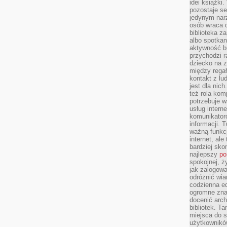
idei książki
pozostaje se
jedynym nar
osób wraca d
biblioteka za
albo spotka
aktywność bu
przychodzi r
dziecko na 
między regał
kontakt z lu
jest dla nic
też rola kom
potrzebuje 
usług intern
komunikator
informacji. 
ważną funkcj
internet, al
bardziej sko
najlepszy
po
spokojnej, ż
jak zalogowa
odróżnić wia
codzienna e
ogromne zna
docenić arch
bibliotek. T
miejsca do s
użytkowników