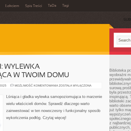
TaDa
Tagi
Łokciem
Spis Treści
SUB
KI: WYLEWKA
Biblioteka p
ĄCA W TWOIM DOMU
wyobraźni m
przewidywaln
biblioteczny
LŚNIĄCY
 2025
MOŻLIWOŚĆ KOMENTOWANIA
ZOSTAŁA WYŁĄCZONA
surową prośb
I
GŁADKI:
była przestr
WYLEWKA
Lśniąca i gładka wylewka samopoziomująca to marzenie
inspirującą.
SAMOPOZIOMUJĄCA
biblioteki z
W
wielu właścicieli domów. Sprawdź dlaczego warto
TWOIM
warto obserw
DOMU
już tylko m
zainwestować w ten nowoczesny i funkcjonalny sposób
wypożyczeń. 
wykończenia podłóg. Czytaj więcej!
społecznego,
z najbardzie
publicznych,