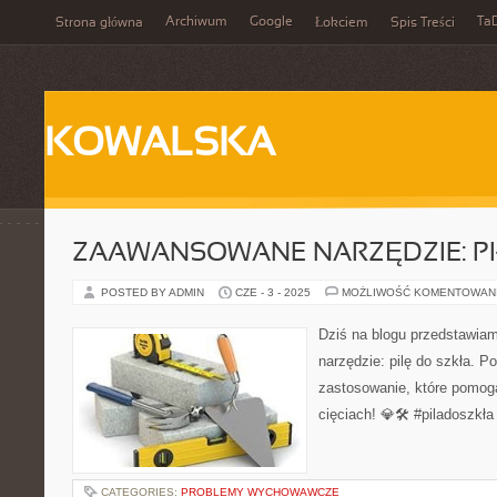
Archiwum
Google
Ta
Strona główna
Łokciem
Spis Treści
KOWALSKA
ZAAWANSOWANE NARZĘDZIE: PI
POSTED BY ADMIN
CZE - 3 - 2025
MOŻLIWOŚĆ KOMENTOWAN
Dziś na blogu przedstaw
narzędzie: pilę do szkła. Poz
zastosowanie, które pomo
cięciach! 💎🛠️ #piladoszkła
CATEGORIES:
PROBLEMY WYCHOWAWCZE