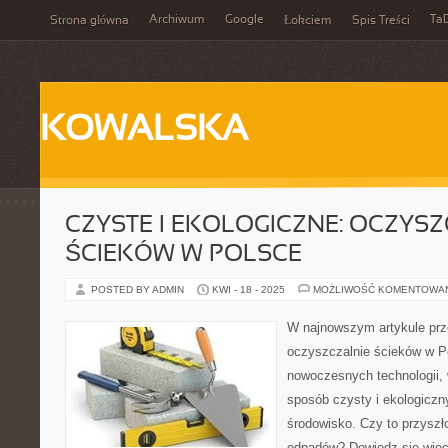
Archiwum
Google
Ta
Strona główna
Łokciem
Spis Treści
KOWALSKA
CZYSTE I EKOLOGICZNE: OCZYS
ŚCIEKÓW W POLSCE
POSTED BY ADMIN
KWI - 18 - 2025
MOŻLIWOŚĆ KOMENTOWA
W najnowszym artykule pr
oczyszczalnie ścieków w P
nowoczesnych technologii,
sposób czysty i ekologiczn
środowisko. Czy to przysz
odpadów? Dowiedz się więc