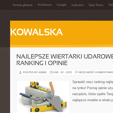
Archiwum
Google
Ta
Strona główna
Łokciem
Spis Treści
KOWALSKA
NAJLEPSZE WIERTARKI UDAROWE
RANKING I OPINIE
POSTED BY ADMIN
KWI - 30 - 2025
MOŻLIWOŚĆ KOMENTOWA
Sprawdź nasz ranking najl
na rynku! Poznaj opinie uż
narzędzie, które spełni Two
najlepsze modele w atrakc