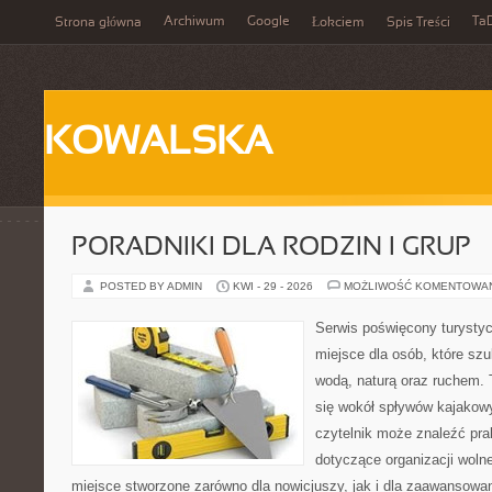
Archiwum
Google
Ta
Strona główna
Łokciem
Spis Treści
KOWALSKA
PORADNIKI DLA RODZIN I GRUP
POSTED BY ADMIN
KWI - 29 - 2026
MOŻLIWOŚĆ KOMENTOWA
Serwis poświęcony turystyc
miejsce dla osób, które szu
wodą, naturą oraz ruchem. 
się wokół spływów kajakow
czytelnik może znaleźć pr
dotyczące organizacji woln
miejsce stworzone zarówno dla nowicjuszy, jak i dla zaawansowa