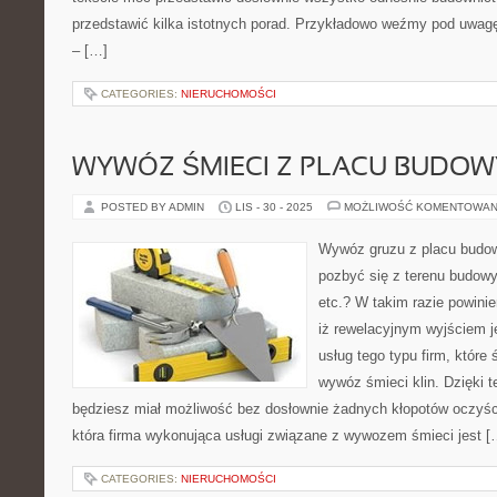
przedstawić kilka istotnych porad. Przykładowo weźmy pod uwag
– […]
CATEGORIES:
NIERUCHOMOŚCI
WYWÓZ ŚMIECI Z PLACU BUDOW
POSTED BY ADMIN
LIS - 30 - 2025
MOŻLIWOŚĆ KOMENTOWAN
Wywóz gruzu z placu budo
pozbyć się z terenu budowy
etc.? W takim razie powini
iż rewelacyjnym wyjściem j
usług tego typu firm, które 
wywóz śmieci klin. Dzięki t
będziesz miał możliwość bez dosłownie żadnych kłopotów oczyści
która firma wykonująca usługi związane z wywozem śmieci jest [
CATEGORIES:
NIERUCHOMOŚCI