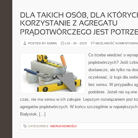
DLA TAKICH OSÓB, DLA KTÓRYC
KORZYSTANIE Z AGREGATU
PRĄDOTWÓRCZEGO JEST POTRZ
POSTED BY ADMIN
LIS - 30 - 2025
MOŻLIWOŚĆ KOMENTOWAN
Co trzeba wiedzieć o wyna
prądotwórczych? Jeśli czło
dostawcze, ale tylko na dos
oczekiwać, iż kupi dla sieb
bez sensu. W przypadku ag
podobnie. Jeżeli nie są on
czas, nie ma sensu w ich zakupie. Lepszym rozwiązaniem jest ko
agregatów prądotwórczych. W końcu szczególnie w największych
Białystok, […]
CATEGORIES:
NIERUCHOMOŚCI