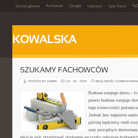
Archiwum
Google
Ta
Strona główna
Łokciem
Spis Treści
KOWALSKA
SZUKAMY FACHOWCÓW
POSTED BY ADMIN
LIS - 30 - 2025
MOŻLIWOŚĆ KOMENTOWAN
Budowa swojego domu – to 
pewno budowa swojego domu
tego konieczność poświęcan
Jednak bez wątpienia warto
później będziemy mieli mo
oraz porządnym domostwie.
tekście móc przedstawić dosłownie wszystko odnośnie budownic