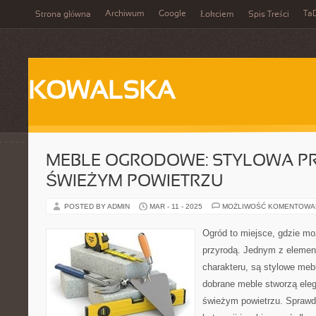
Archiwum
Google
Ta
Strona główna
Łokciem
Spis Treści
KOWALSKA
MEBLE OGRODOWE: STYLOWA P
ŚWIEŻYM POWIETRZU
POSTED BY ADMIN
MAR - 11 - 2025
MOŻLIWOŚĆ KOMENTOWA
Ogród to miejsce, gdzie mo
przyrodą. Jednym z elemen
charakteru, są stylowe me
dobrane meble stworzą ele
świeżym powietrzu. Sprawdź,