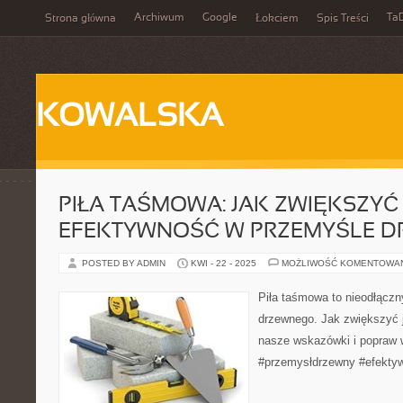
Archiwum
Google
Ta
Strona główna
Łokciem
Spis Treści
KOWALSKA
PIŁA TAŚMOWA: JAK ZWIĘKSZYĆ
EFEKTYWNOŚĆ W PRZEMYŚLE 
POSTED BY ADMIN
KWI - 22 - 2025
MOŻLIWOŚĆ KOMENTOWA
Piła taśmowa to nieodłącz
drzewnego. Jak zwiększyć 
nasze wskazówki i popraw w
#przemysłdrzewny #efekty