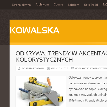
Archiwum
Google
Ta
Strona główna
Łokciem
Spis Treści
KOWALSKA
ODKRYWAJ TRENDY W AKCENTA
KOLORYSTYCZNYCH
POSTED BY ADMIN
KWI - 26 - 2025
MOŻLIWOŚĆ KOMENTOWA
Odkrywaj trendy w akcenta
najnowsze modowe kombinac
był zawsze na topie. Odkry
zaskocz wszystkich unikal
🌈💫#moda #trendy #kolory