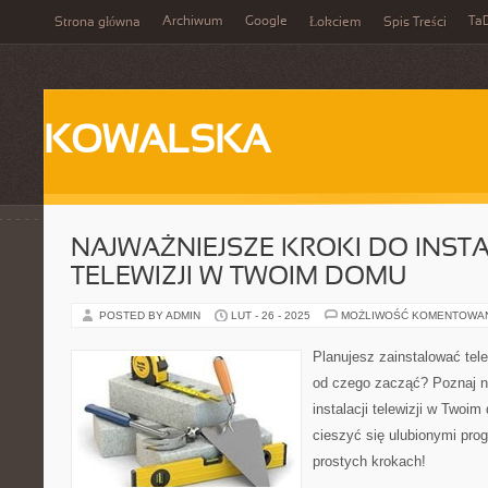
Archiwum
Google
Ta
Strona główna
Łokciem
Spis Treści
KOWALSKA
NAJWAŻNIEJSZE KROKI DO INSTA
TELEWIZJI W TWOIM DOMU
POSTED BY ADMIN
LUT - 26 - 2025
MOŻLIWOŚĆ KOMENTOWA
Planujesz zainstalować tele
od czego zacząć? Poznaj n
instalacji telewizji w Twoi
cieszyć się ulubionymi pro
prostych krokach!