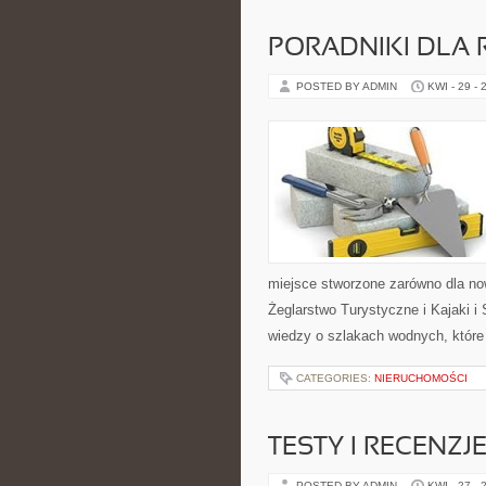
PORADNIKI DLA 
POSTED BY ADMIN
KWI - 29 - 
miejsce stworzone zarówno dla no
Żeglarstwo Turystyczne i Kajaki 
wiedzy o szlakach wodnych, któr
CATEGORIES:
NIERUCHOMOŚCI
TESTY I RECENZJ
POSTED BY ADMIN
KWI - 27 - 