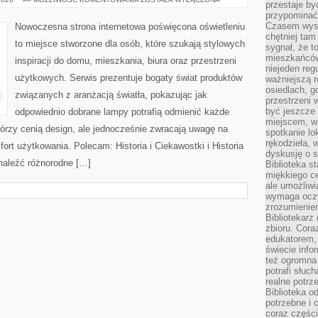
przestaje by
I
przypominać
RECENZJE
Czasem wysta
Nowoczesna strona internetowa poświęcona oświetleniu
chętniej tam
to miejsce stworzone dla osób, które szukają stylowych
sygnał, że t
mieszkańców
inspiracji do domu, mieszkania, biura oraz przestrzeni
niejeden regu
użytkowych. Serwis prezentuje bogaty świat produktów
ważniejszą r
osiedlach, g
związanych z aranżacją światła, pokazując jak
przestrzeni
być jeszcze
odpowiednio dobrane lampy potrafią odmienić każde
miejscem, w
którzy cenią design, ale jednocześnie zwracają uwagę na
spotkanie lo
rękodzieła, 
ort użytkowania. Polecam: Historia i Ciekawostki i Historia
dyskusję o s
znaleźć różnorodne […]
Biblioteka s
miękkiego c
ale umożliwi
wymaga oczy
zrozumieniem 
Bibliotekarz
zbioru. Cora
edukatorem,
świecie info
też ogromna 
potrafi słuc
realne potrz
Biblioteka o
potrzebne i 
coraz części