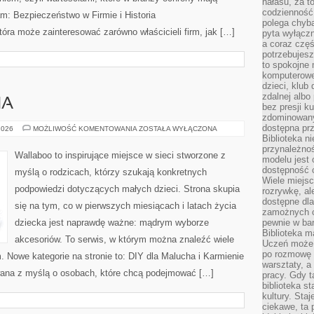
hałasu, za 
codzienność
m: Bezpieczeństwo w Firmie i Historia
polega chyba
tóra może zainteresować zarówno właścicieli firm, jak […]
pyta wyłączn
a coraz częś
potrzebujesz
to spokojne 
komputerowe,
dzieci, klub
zdalnej albo
HA
bez presji k
zdominowany
dostępna pr
DIY
2026
MOŻLIWOŚĆ KOMENTOWANIA
ZOSTAŁA WYŁĄCZONA
DLA
Biblioteka n
MALUCHA
przynależnoś
Wallaboo to inspirujące miejsce w sieci stworzone z
modelu jest 
dostępność c
myślą o rodzicach, którzy szukają konkretnych
Wiele miejsc
podpowiedzi dotyczących małych dzieci. Strona skupia
rozrywkę, al
dostępne dla
się na tym, co w pierwszych miesiącach i latach życia
zamożnych cz
dziecka jest naprawdę ważne: mądrym wyborze
pewnie w bar
Biblioteka m
akcesoriów. To serwis, w którym można znaleźć wiele
Uczeń może p
po rozmowę i
 Nowe kategorie na stronie to: DIY dla Malucha i Karmienie
warsztaty, a
towana z myślą o osobach, które chcą podejmować […]
pracy. Gdy t
biblioteka st
kultury. Sta
ciekawe, ta