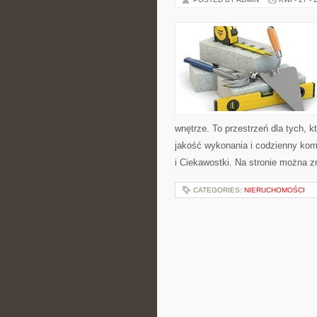
wnętrze. To przestrzeń dla tych, 
jakość wykonania i codzienny komf
i Ciekawostki. Na stronie można 
CATEGORIES:
NIERUCHOMOŚCI