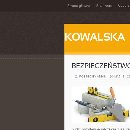
Archiwum
Google
Strona główna
KOWALSKA
BEZPIECZEŃSTWO
POSTED BY ADMIN
MAJ - 1 - 2
budzi pozytywne odczucia z zaufan