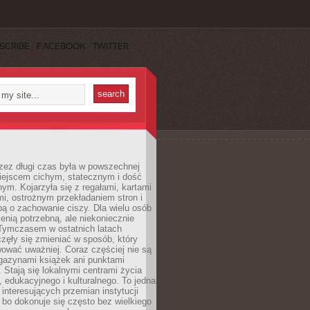
SCRIBE
FACEBOOK
TWITTER
rzez długi czas była w powszechnej
iejscem cichym, statecznym i dość
ym. Kojarzyła się z regałami, kartami
mi, ostrożnym przekładaniem stron i
ą o zachowanie ciszy. Dla wielu osób
zenią potrzebną, ale niekoniecznie
 Tymczasem w ostatnich latach
aczęły się zmieniać w sposób, który
ować uważniej. Coraz częściej nie są
agazynami książek ani punktami
Stają się lokalnymi centrami życia
 edukacyjnego i kulturalnego. To jedna
j interesujących przemian instytucji
 bo dokonuje się często bez wielkiego