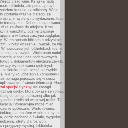
. Wręcz przeciwnie. Książka nadal
rcem biblioteki, ale przestaje być
zędziem kontaktu z odbiorcą. Wiele
o czytania właśnie dlatego, że
prosiła je najpierw na wydarzenie, kurs
nie tematyczne. Dobrze zaplanowana
duje zaufanie do miejsca. Ktoś
az na warsztaty, później zapisuje
zajęcia, a w końcu zaczyna zaglądać
y. W ten sposób biblioteka odzyskuje
dźmi, którzy wcześniej uważali, że nie
h. W nowoczesnych bibliotekach rośnie
petencji cyfrowych. Wiele osób nadal
wsparcia w obsłudze podstawowych
etowych, dokumentów elektronicznych,
ów czy wyszukiwania rzetelnych
Tu biblioteka może pełnić niezwykle
ę. Nie tylko udostępnia komputery i
e też pomaga poruszać się w coraz
mplikowanym świecie informacji. Nawet
rtal specjalistyczny
nie zastąpi
yczliwej osoby, która pokaże seniorowi,
ć się do usługi publicznej albo jak
rygodne źródło od wątpliwej treści. Ta
dukacja informacyjna może mieć
czenie społeczne. Warto również
itekturę i atmosferę współczesnych
am, gdzie zadbano o światło, wygodne
iedzenia, strefy dla różnych
 i przyjazny wystrój, biblioteka