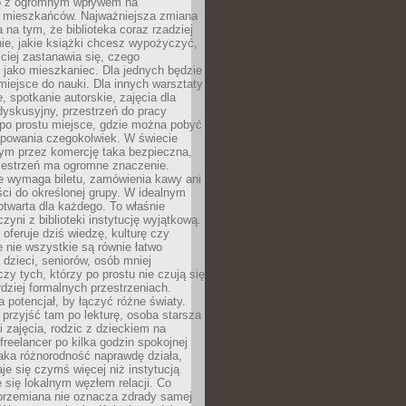
to z ogromnym wpływem na
 mieszkańców. Najważniejsza zmiana
 na tym, że biblioteka coraz rzadziej
ie, jakie książki chcesz wypożyczyć,
ciej zastanawia się, czego
 jako mieszkaniec. Dla jednych będzie
miejsce do nauki. Dla innych warsztaty
 spotkanie autorskie, zajęcia dla
 dyskusyjny, przestrzeń do pracy
 po prostu miejsce, gdzie można pobyć
upowania czegokolwiek. W świecie
m przez komercję taka bezpieczna,
zestrzeń ma ogromne znaczenie.
ie wymaga biletu, zamówienia kawy ani
ci do określonej grupy. W idealnym
otwarta dla każdego. To właśnie
zyni z biblioteki instytucję wyjątkową.
 oferuje dziś wiedzę, kulturę czy
e nie wszystkie są równie łatwo
 dzieci, seniorów, osób mniej
y tych, którzy po prostu nie czują się
dziej formalnych przestrzeniach.
a potencjał, by łączyć różne światy.
rzyjść tam po lekturę, osoba starsza
 zajęcia, rodzic z dzieckiem na
 freelancer po kilka godzin spokojnej
aka różnorodność naprawdę działa,
aje się czymś więcej niż instytucją
je się lokalnym węzłem relacji. Co
 przemiana nie oznacza zdrady samej