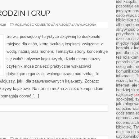
idei książki
pozostaje se
jedynym nar
RODZIN I GRUP
osób wraca d
biblioteka za
albo spotka
PORADNIKI
2026
MOŻLIWOŚĆ KOMENTOWANIA
ZOSTAŁA WYŁĄCZONA
DLA
aktywność bu
RODZIN
przychodzi r
I
Serwis poświęcony turystyce aktywnej to doskonałe
GRUP
dziecko na 
między regał
miejsce dla osób, które szukają inspiracji związanej z
kontakt z lu
wodą, naturą oraz ruchem. Tematyka strony koncentruje
jest dla nic
też rola kom
się wokół spływów kajakowych, dzięki czemu każdy
potrzebuje 
czytelnik może znaleźć praktyczne wskazówki
usług intern
komunikator
dotyczące organizacji wolnego czasu nad rzeką. To
informacji. 
ważną funkcj
wicjuszy, jak i dla zaawansowanych kajakarzy. Zobacz:
internet, al
i Spływy kajakowe. Na stronie można znaleźć kompendium
bardziej sko
najlepszy
po
e pomagają dobrać […]
spokojnej, ż
jak zalogowa
odróżnić wia
codzienna e
ogromne zna
docenić arch
E
bibliotek. T
miejsca do s
użytkowników
TESTY
2026
MOŻLIWOŚĆ KOMENTOWANIA
ZOSTAŁA WYŁĄCZONA