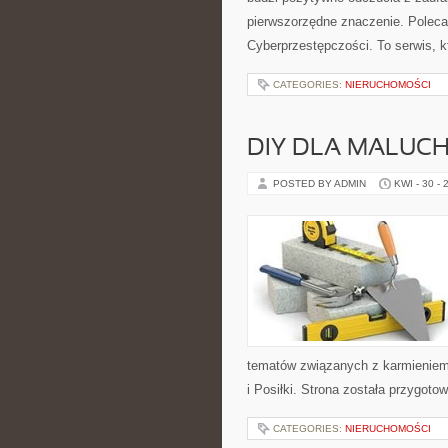
pierwszorzędne znaczenie. Poleca
Cyberprzestępczości. To serwis, k
CATEGORIES:
NIERUCHOMOŚCI
DIY DLA MALUC
POSTED BY ADMIN
KWI - 30 - 
tematów związanych z karmieniem.
i Posiłki. Strona została przygo
CATEGORIES:
NIERUCHOMOŚCI