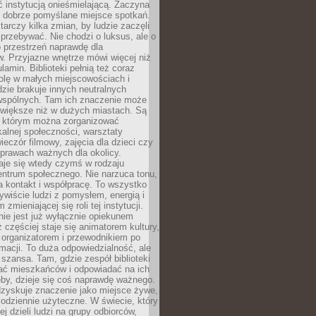
ć instytucją onieśmielającą. Zaczyna
 dobrze pomyślane miejsce spotkań.
rczy kilka zmian, by ludzie zaczęli
 przebywać. Nie chodzi o luksus, ale o
o przestrzeń naprawdę dla
. Przyjazne wnętrze mówi więcej niż
lamin. Biblioteki pełnią też coraz
olę w małych miejscowościach i
dzie brakuje innych neutralnych
 wspólnych. Tam ich znaczenie może
 większe niż w dużych miastach. Są
 którym można zorganizować
kalnej społeczności, warsztaty
wieczór filmowy, zajęcia dla dzieci czy
prawach ważnych dla okolicy.
taje się wtedy czymś w rodzaju
entrum społecznego. Nie narzuca tonu,
a kontakt i współpracę. To wszystko
wiście ludzi z pomysłem, energią i
zmieniającej się roli tej instytucji.
 nie jest już wyłącznie opiekunem
z częściej staje się animatorem kultury,
 organizatorem i przewodnikiem po
rmacji. To duża odpowiedzialność, ale
szansa. Tam, gdzie zespół biblioteki
hać mieszkańców i odpowiadać na ich
eby, dzieje się coś naprawdę ważnego.
dzyskuje znaczenie jako miejsce żywe,
codziennie użyteczne. W świecie, który
ej dzieli ludzi na grupy odbiorców,