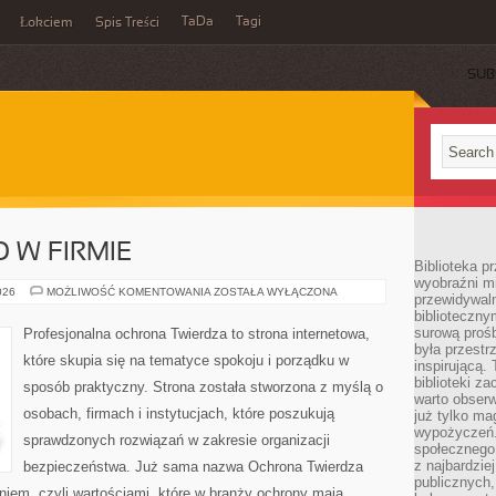
TaDa
Tagi
Łokciem
Spis Treści
SUB
 W FIRMIE
Biblioteka p
wyobraźni m
BEZPIECZEŃSTWO
026
MOŻLIWOŚĆ KOMENTOWANIA
ZOSTAŁA WYŁĄCZONA
przewidywaln
W
biblioteczny
FIRMIE
surową prośb
Profesjonalna ochrona Twierdza to strona internetowa,
była przestr
które skupia się na tematyce spokoju i porządku w
inspirującą.
biblioteki z
sposób praktyczny. Strona została stworzona z myślą o
warto obserw
osobach, firmach i instytucjach, które poszukują
już tylko m
wypożyczeń. 
sprawdzonych rozwiązań w zakresie organizacji
społecznego,
z najbardzie
bezpieczeństwa. Już sama nazwa Ochrona Twierdza
publicznych,
iem, czyli wartościami, które w branży ochrony mają