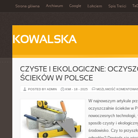
Archiwum
Google
Ta
Strona główna
Łokciem
Spis Treści
KOWALSKA
CZYSTE I EKOLOGICZNE: OCZYS
ŚCIEKÓW W POLSCE
POSTED BY ADMIN
KWI - 18 - 2025
MOŻLIWOŚĆ KOMENTOWA
W najnowszym artykule pr
oczyszczalnie ścieków w P
nowoczesnych technologii,
sposób czysty i ekologiczn
środowisko. Czy to przysz
odpadów? Dowiedz się więc