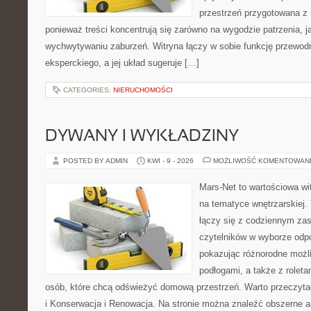
przestrzeń przygotowana z 
ponieważ treści koncentrują się zarówno na wygodzie patrzenia, 
wychwytywaniu zaburzeń. Witryna łączy w sobie funkcję przewodn
eksperckiego, a jej układ sugeruje […]
CATEGORIES:
NIERUCHOMOŚCI
DYWANY I WYKŁADZINY
POSTED BY ADMIN
KWI - 9 - 2026
MOŻLIWOŚĆ KOMENTOWAN
Mars-Net to wartościowa wit
na tematyce wnętrzarskiej.
łączy się z codziennym za
czytelników w wyborze odp
pokazując różnorodne możl
podłogami, a także z roletam
osób, które chcą odświeżyć domową przestrzeń. Warto przeczyta
i Konserwacja i Renowacja. Na stronie można znaleźć obszerne ar