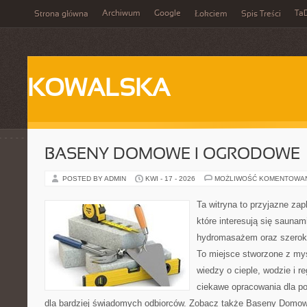
Archiwum
Google
Ta
Strona główna
Łokciem
Spis Treści
KOWALSKA
BASENY DOMOWE I OGRODOWE
POSTED BY ADMIN
KWI - 17 - 2026
MOŻLIWOŚĆ KOMENTOWA
Ta witryna to przyjazne zap
które interesują się sauna
hydromasażem oraz szerok
To miejsce stworzone z my
wiedzy o cieple, wodzie i r
ciekawe opracowania dla po
dla bardziej świadomych odbiorców. Zobacz także Baseny Domowe