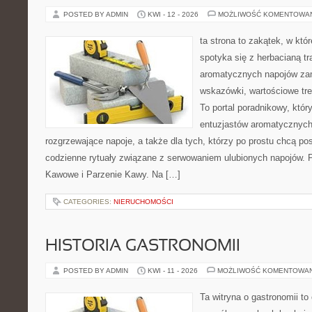
POSTED BY ADMIN
KWI - 12 - 2026
MOŻLIWOŚĆ KOMENTOWA
ta strona to zakątek, w kt
spotyka się z herbacianą tr
aromatycznych napojów zam
wskazówki, wartościowe treś
To portal poradnikowy, któr
entuzjastów aromatycznych
rozgrzewające napoje, a także dla tych, którzy po prostu chcą p
codzienne rytuały związane z serwowaniem ulubionych napojów. P
Kawowe i Parzenie Kawy. Na […]
CATEGORIES:
NIERUCHOMOŚCI
HISTORIA GASTRONOMII
POSTED BY ADMIN
KWI - 11 - 2026
MOŻLIWOŚĆ KOMENTOWA
Ta witryna o gastronomii t