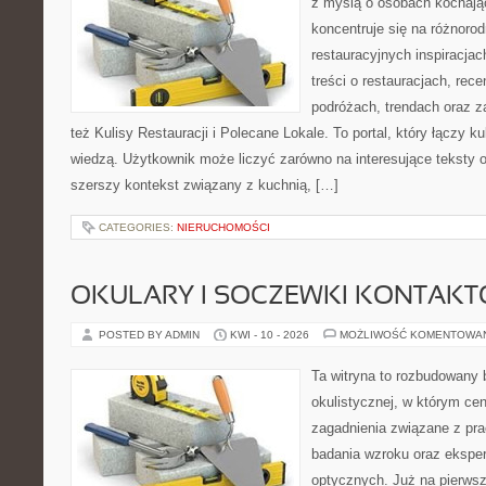
z myślą o osobach kochają
koncentruje się na różnoro
restauracyjnych inspiracja
treści o restauracjach, rece
podróżach, trendach oraz z
też Kulisy Restauracji i Polecane Lokale. To portal, który łączy k
wiedzą. Użytkownik może liczyć zarówno na interesujące teksty o 
szerszy kontekst związany z kuchnią, […]
CATEGORIES:
NIERUCHOMOŚCI
OKULARY I SOCZEWKI KONTAK
POSTED BY ADMIN
KWI - 10 - 2026
MOŻLIWOŚĆ KOMENTOWA
Ta witryna to rozbudowany
okulistycznej, w którym cen
zagadnienia związane z prac
badania wzroku oraz eksper
optycznych. Już na pierwszy