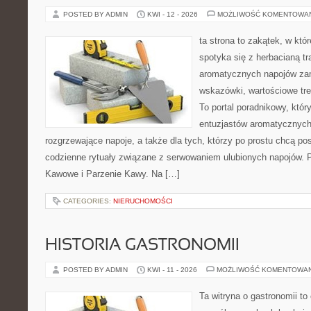
POSTED BY ADMIN
KWI - 12 - 2026
MOŻLIWOŚĆ KOMENTOWA
ta strona to zakątek, w kt
spotyka się z herbacianą tr
aromatycznych napojów zam
wskazówki, wartościowe treś
To portal poradnikowy, któr
entuzjastów aromatycznych
rozgrzewające napoje, a także dla tych, którzy po prostu chcą p
codzienne rytuały związane z serwowaniem ulubionych napojów. P
Kawowe i Parzenie Kawy. Na […]
CATEGORIES:
NIERUCHOMOŚCI
HISTORIA GASTRONOMII
POSTED BY ADMIN
KWI - 11 - 2026
MOŻLIWOŚĆ KOMENTOWA
Ta witryna o gastronomii t