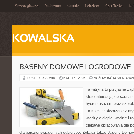
Archiwum
Google
Ta
Strona główna
Łokciem
Spis Treści
KOWALSKA
BASENY DOMOWE I OGRODOWE
POSTED BY ADMIN
KWI - 17 - 2026
MOŻLIWOŚĆ KOMENTOWA
Ta witryna to przyjazne zap
które interesują się sauna
hydromasażem oraz szerok
To miejsce stworzone z my
wiedzy o cieple, wodzie i r
ciekawe opracowania dla po
dla bardziej świadomych odbiorców. Zobacz także Baseny Domowe