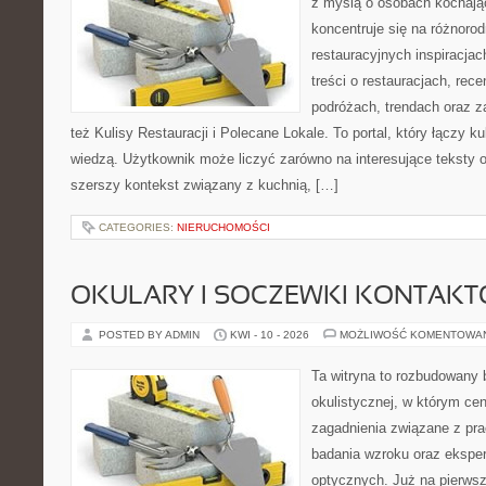
z myślą o osobach kochają
koncentruje się na różnoro
restauracyjnych inspiracja
treści o restauracjach, rece
podróżach, trendach oraz z
też Kulisy Restauracji i Polecane Lokale. To portal, który łączy k
wiedzą. Użytkownik może liczyć zarówno na interesujące teksty o 
szerszy kontekst związany z kuchnią, […]
CATEGORIES:
NIERUCHOMOŚCI
OKULARY I SOCZEWKI KONTAK
POSTED BY ADMIN
KWI - 10 - 2026
MOŻLIWOŚĆ KOMENTOWA
Ta witryna to rozbudowany
okulistycznej, w którym cen
zagadnienia związane z prac
badania wzroku oraz eksper
optycznych. Już na pierwszy