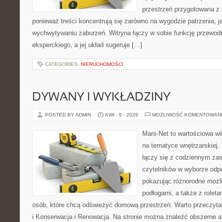
przestrzeń przygotowana z 
ponieważ treści koncentrują się zarówno na wygodzie patrzenia, 
wychwytywaniu zaburzeń. Witryna łączy w sobie funkcję przewodn
eksperckiego, a jej układ sugeruje […]
CATEGORIES:
NIERUCHOMOŚCI
DYWANY I WYKŁADZINY
POSTED BY ADMIN
KWI - 9 - 2026
MOŻLIWOŚĆ KOMENTOWAN
Mars-Net to wartościowa wit
na tematyce wnętrzarskiej.
łączy się z codziennym za
czytelników w wyborze odp
pokazując różnorodne możl
podłogami, a także z roletam
osób, które chcą odświeżyć domową przestrzeń. Warto przeczyta
i Konserwacja i Renowacja. Na stronie można znaleźć obszerne ar